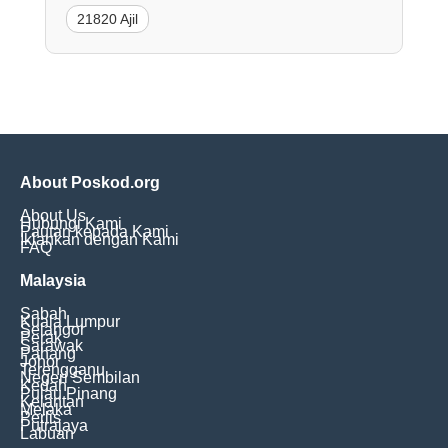
21820 Ajil
About Poskod.org
About Us
Hubungi Kami
Pautan kepada Kami
Iklankan dengan Kami
FAQ
Malaysia
Sabah
Kuala Lumpur
Selangor
Perak
Sarawak
Pahang
Johor
Terengganu
Negeri Sembilan
Kedah
Pulau Pinang
Kelantan
Melaka
Perlis
Putrajaya
Labuan