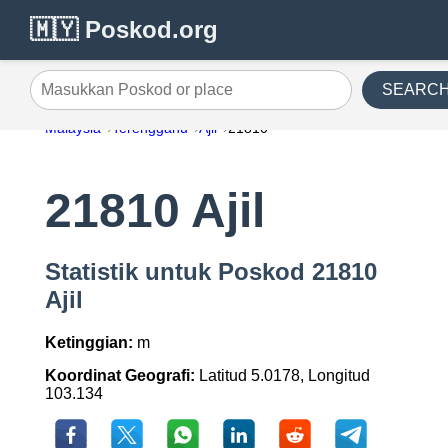
🇲🇾 Poskod.org
SEARC
Masukkan Poskod or place
Malaysia
Terengganu
Ajil
21810
21810 Ajil
Statistik untuk Poskod 21810
Ajil
Ketinggian:
m
Koordinat Geografi:
Latitud 5.0178, Longitud
103.134