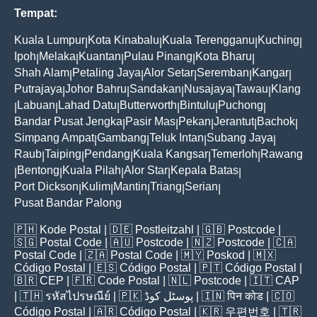
Tempat:
Kuala Lumpur
Kota Kinabalu
Kuala Terengganu
Kuching
|
|
|
|
Ipoh
Melaka
Kuantan
Pulau Pinang
Kota Bharu
|
|
|
|
|
Shah Alam
Petaling Jaya
Alor Setar
Seremban
Kangar
|
|
|
|
|
Putrajaya
Johor Bahru
Sandakan
Nusajaya
Tawau
Klang
|
|
|
|
|
Labuan
Lahad Datu
Butterworth
Bintulu
Puchong
|
|
|
|
|
|
Bandar Pusat Jengka
Pasir Mas
Pekan
Jerantut
Bachok
|
|
|
|
|
Simpang Ampat
Gambang
Teluk Intan
Subang Jaya
|
|
|
|
Raub
Taiping
Pendang
Kuala Kangsar
Temerloh
Rawang
|
|
|
|
|
Bentong
Kuala Pilah
Alor Star
Kepala Batas
|
|
|
|
|
Port Dickson
Kulim
Mantin
Triang
Serian
|
|
|
|
|
Pusat Bandar Palong
🇵🇭
Kode Postal
| 🇩🇪
Postleitzahl
| 🇬🇧
Postcode
|
🇸🇬
Postal Code
| 🇦🇺
Postcode
| 🇳🇿
Postcode
| 🇨🇦
Postal Code
| 🇿🇦
Postal Code
| 🇲🇾
Poskod
| 🇲🇽
Código Postal
| 🇪🇸
Código Postal
| 🇵🇹
Código Postal
|
🇧🇷
CEP
| 🇫🇷
Code Postal
| 🇳🇱
Postcode
| 🇮🇹
CAP
| 🇹🇭
รหัสไปรษณีย์
| 🇵🇰
پوسٹل کوڈ
| 🇮🇳
पिन कोड
| 🇨🇴
Código Postal
| 🇦🇷
Código Postal
| 🇰🇷
우편번호
| 🇹🇷