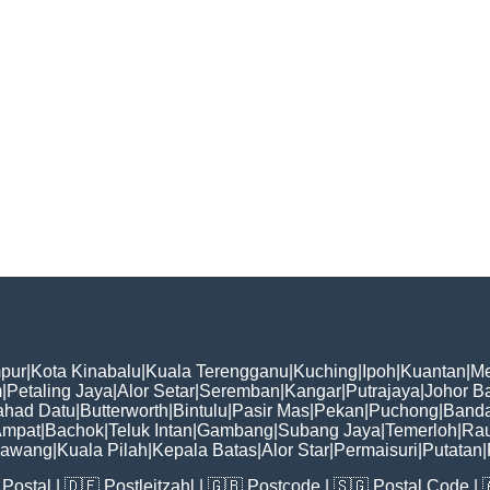
pur
|
Kota Kinabalu
|
Kuala Terengganu
|
Kuching
|
Ipoh
|
Kuantan
|
Me
m
|
Petaling Jaya
|
Alor Setar
|
Seremban
|
Kangar
|
Putrajaya
|
Johor B
ahad Datu
|
Butterworth
|
Bintulu
|
Pasir Mas
|
Pekan
|
Puchong
|
Banda
Ampat
|
Bachok
|
Teluk Intan
|
Gambang
|
Subang Jaya
|
Temerloh
|
Ra
awang
|
Kuala Pilah
|
Kepala Batas
|
Alor Star
|
Permaisuri
|
Putatan
|
Postal
| 🇩🇪
Postleitzahl
| 🇬🇧
Postcode
| 🇸🇬
Postal Code
| 