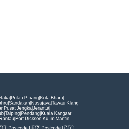
laka
|
Pulau Pinang
|
Kota Bharu
|
ahru
|
Sandakan
|
Nusajaya
|
Tawau
|
Klang
r Pusat Jengka
|
Jerantut
|
ub
|
Taiping
|
Pendang
|
Kuala Kangsar
|
Rantau
|
Port Dickson
|
Kulim
|
Mantin
🇦🇺
Postcode
| 🇳🇿
Postcode
| 🇨🇦