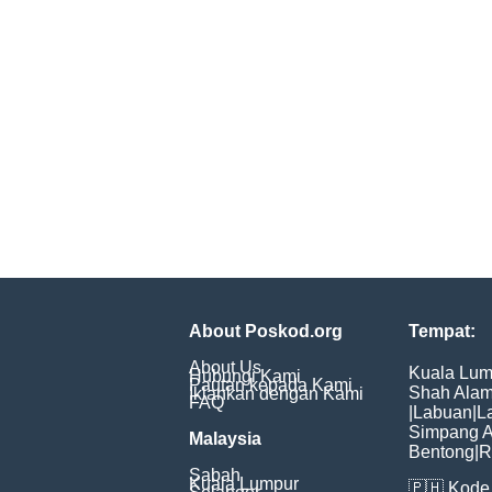
About Poskod.org
Tempat:
About Us
Kuala Lum
Hubungi Kami
Pautan kepada Kami
Shah Ala
Iklankan dengan Kami
FAQ
|
Labuan
|
L
Simpang 
Malaysia
Bentong
|
R
Sabah
Kuala Lumpur
🇵🇭
Kode 