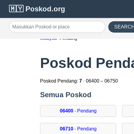
🇲🇾 Poskod.org
SEARC
Masukkan Poskod or place
Malaysia
Pendang
Poskod Pend
Poskod Pendang:
7
· 06400 – 06750
Semua Poskod
06400
- Pendang
06710
- Pendang