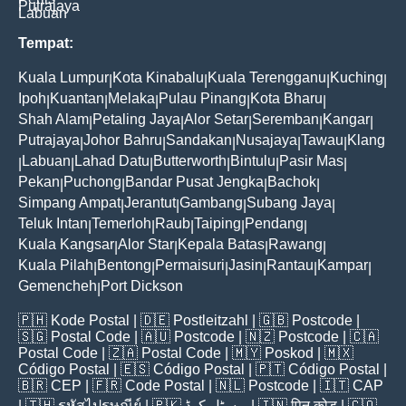
Putrajaya
Labuan
Tempat:
Kuala Lumpur
Kota Kinabalu
Kuala Terengganu
Kuching
|
|
|
|
Ipoh
Kuantan
Melaka
Pulau Pinang
Kota Bharu
|
|
|
|
|
Shah Alam
Petaling Jaya
Alor Setar
Seremban
Kangar
|
|
|
|
|
Putrajaya
Johor Bahru
Sandakan
Nusajaya
Tawau
Klang
|
|
|
|
|
Labuan
Lahad Datu
Butterworth
Bintulu
Pasir Mas
|
|
|
|
|
|
Pekan
Puchong
Bandar Pusat Jengka
Bachok
|
|
|
|
Simpang Ampat
Jerantut
Gambang
Subang Jaya
|
|
|
|
Teluk Intan
Temerloh
Raub
Taiping
Pendang
|
|
|
|
|
Kuala Kangsar
Alor Star
Kepala Batas
Rawang
|
|
|
|
Kuala Pilah
Bentong
Permaisuri
Jasin
Rantau
Kampar
|
|
|
|
|
|
Gemencheh
Port Dickson
|
🇵🇭
Kode Postal
| 🇩🇪
Postleitzahl
| 🇬🇧
Postcode
|
🇸🇬
Postal Code
| 🇦🇺
Postcode
| 🇳🇿
Postcode
| 🇨🇦
Postal Code
| 🇿🇦
Postal Code
| 🇲🇾
Poskod
| 🇲🇽
Código Postal
| 🇪🇸
Código Postal
| 🇵🇹
Código Postal
|
🇧🇷
CEP
| 🇫🇷
Code Postal
| 🇳🇱
Postcode
| 🇮🇹
CAP
| 🇹🇭
รหัสไปรษณีย์
| 🇵🇰
پوسٹل کوڈ
| 🇮🇳
पिन कोड
| 🇨🇴