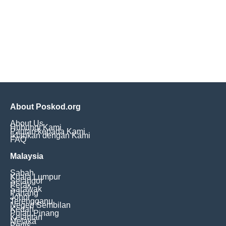
About Poskod.org
About Us
Hubungi Kami
Pautan kepada Kami
Iklankan dengan Kami
FAQ
Malaysia
Sabah
Kuala Lumpur
Selangor
Perak
Sarawak
Pahang
Johor
Terengganu
Negeri Sembilan
Kedah
Pulau Pinang
Kelantan
Melaka
Perlis