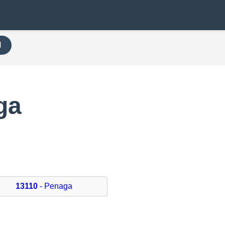
H
ga
13110
- Penaga