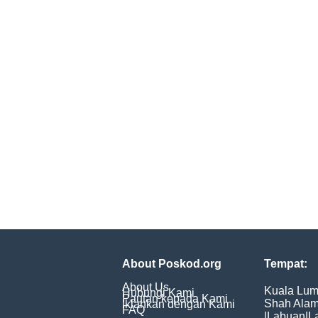
About Poskod.org
Tempat:
About Us
Kuala Lum
Hubungi Kami
Pautan kepada Kami
Shah Ala
Iklankan dengan Kami
FAQ
|
Labuan
|
L