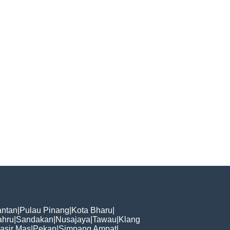
ntan
|
Pulau Pinang
|
Kota Bharu
|
ahru
|
Sandakan
|
Nusajaya
|
Tawau
|
Klang
asir Mas
|
Pekan
|
Simpang Ampat
|