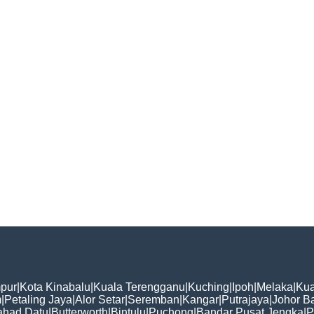
pur
|
Kota Kinabalu
|
Kuala Terengganu
|
Kuching
|
Ipoh
|
Melaka
|
Kua
m
|
Petaling Jaya
|
Alor Setar
|
Seremban
|
Kangar
|
Putrajaya
|
Johor B
ahad Datu
|
Butterworth
|
Bintulu
|
Puchong
|
Bandar Pusat Jengka
|
P