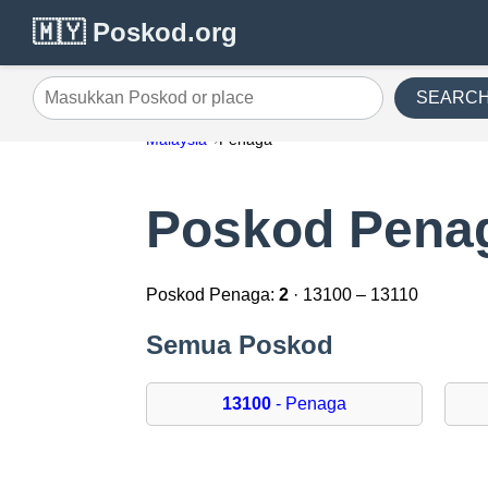
🇲🇾 Poskod.org
SEARC
Masukkan Poskod or place
Malaysia
Penaga
Poskod Pena
Poskod Penaga:
2
· 13100 – 13110
Semua Poskod
13100
- Penaga