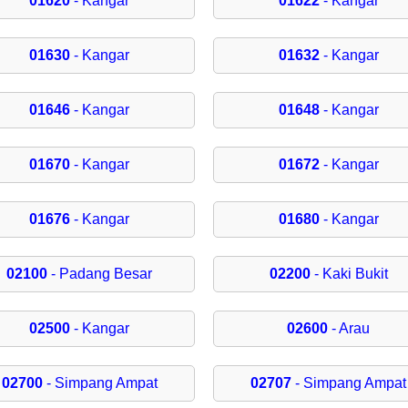
01620
- Kangar
01622
- Kangar
01630
- Kangar
01632
- Kangar
01646
- Kangar
01648
- Kangar
01670
- Kangar
01672
- Kangar
01676
- Kangar
01680
- Kangar
02100
- Padang Besar
02200
- Kaki Bukit
02500
- Kangar
02600
- Arau
02700
- Simpang Ampat
02707
- Simpang Ampat