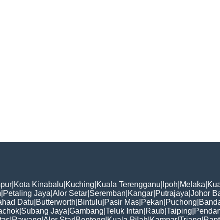
pur
|
Kota Kinabalu
|
Kuching
|
Kuala Terengganu
|
Ipoh
|
Melaka
|
Kua
m
|
Petaling Jaya
|
Alor Setar
|
Seremban
|
Kangar
|
Putrajaya
|
Johor B
ahad Datu
|
Butterworth
|
Bintulu
|
Pasir Mas
|
Pekan
|
Puchong
|
Banda
achok
|
Subang Jaya
|
Gambang
|
Teluk Intan
|
Raub
|
Taiping
|
Penda
tas
|
Rawang
|
Alor Star
|
Bentong
|
Kuala Pilah
|
Kampar
|
Triang
|
Ran