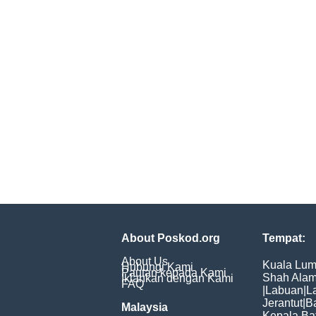
About Poskod.org
Tempat:
About Us
Kuala Lum
Hubungi Kami
Pautan kepada Kami
Shah Ala
Iklankan dengan Kami
FAQ
|
Labuan
|
L
Jerantut
|
B
Malaysia
Kepala Ba