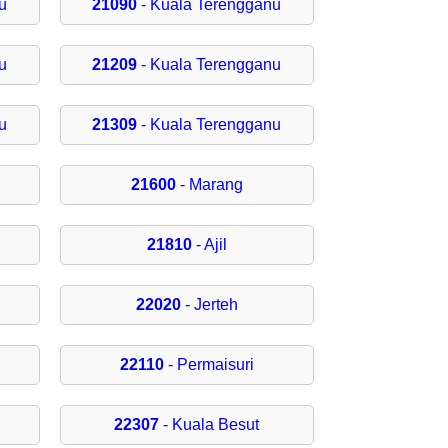
u
21090
- Kuala Terengganu
u
21209
- Kuala Terengganu
u
21309
- Kuala Terengganu
21600
- Marang
21810
- Ajil
22020
- Jerteh
22110
- Permaisuri
22307
- Kuala Besut