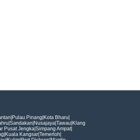
ntan
|
Pulau Pinang
|
Kota Bharu
|
ahru
|
Sandakan
|
Nusajaya
|
Tawau
|
Klang
r Pusat Jengka
|
Simpang Ampat
|
ng
|
Kuala Kangsar
|
Temerloh
|
tau
|
Kulim
|
Port Dickson
|
Mantin