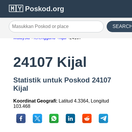
🇲🇾 Poskod.org
SEARC
Masukkan Poskod or place
Malaysia
Terengganu
Kijal
24107
24107 Kijal
Statistik untuk Poskod 24107
Kijal
Koordinat Geografi:
Latitud 4.3364, Longitud
103.468