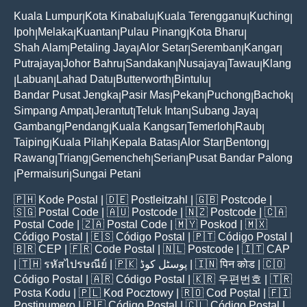
Kuala Lumpur
Kota Kinabalu
Kuala Terengganu
Kuching
|
|
|
|
Ipoh
Melaka
Kuantan
Pulau Pinang
Kota Bharu
|
|
|
|
|
Shah Alam
Petaling Jaya
Alor Setar
Seremban
Kangar
|
|
|
|
|
Putrajaya
Johor Bahru
Sandakan
Nusajaya
Tawau
Klang
|
|
|
|
|
Labuan
Lahad Datu
Butterworth
Bintulu
|
|
|
|
|
Bandar Pusat Jengka
Pasir Mas
Pekan
Puchong
Bachok
|
|
|
|
|
Simpang Ampat
Jerantut
Teluk Intan
Subang Jaya
|
|
|
|
Gambang
Pendang
Kuala Kangsar
Temerloh
Raub
|
|
|
|
|
Taiping
Kuala Pilah
Kepala Batas
Alor Star
Bentong
|
|
|
|
|
Rawang
Triang
Gemencheh
Serian
Pusat Bandar Palong
|
|
|
|
Permaisuri
Sungai Petani
|
|
🇵🇭
Kode Postal
| 🇩🇪
Postleitzahl
| 🇬🇧
Postcode
|
🇸🇬
Postal Code
| 🇦🇺
Postcode
| 🇳🇿
Postcode
| 🇨🇦
Postal Code
| 🇿🇦
Postal Code
| 🇲🇾
Poskod
| 🇲🇽
Código Postal
| 🇪🇸
Código Postal
| 🇵🇹
Código Postal
|
🇧🇷
CEP
| 🇫🇷
Code Postal
| 🇳🇱
Postcode
| 🇮🇹
CAP
| 🇹🇭
รหัสไปรษณีย์
| 🇵🇰
پوسٹل کوڈ
| 🇮🇳
पिन कोड
| 🇨🇴
Código Postal
| 🇦🇷
Código Postal
| 🇰🇷
우편번호
| 🇹🇷
Posta Kodu
| 🇵🇱
Kod Pocztowy
| 🇷🇴
Cod Poștal
| 🇫🇮
Postinumero
| 🇵🇪
Código Postal
| 🇨🇱
Código Postal
|