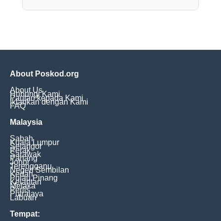
About Poskod.org
About Us
Hubungi Kami
Pautan kepada Kami
Iklankan dengan Kami
FAQ
Malaysia
Sabah
Kuala Lumpur
Selangor
Perak
Sarawak
Pahang
Johor
Terengganu
Negeri Sembilan
Kedah
Pulau Pinang
Kelantan
Melaka
Perlis
Putrajaya
Labuan
Tempat: