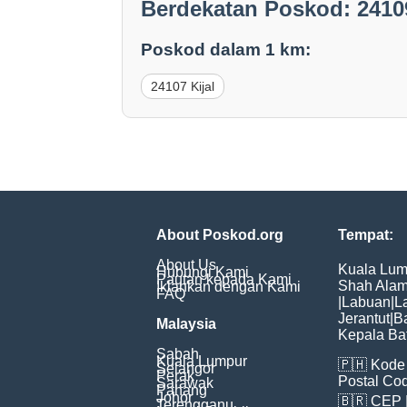
Berdekatan Poskod: 24109
Poskod dalam 1 km:
24107 Kijal
About Poskod.org
Tempat:
About Us
Kuala Lum
Hubungi Kami
Pautan kepada Kami
Shah Ala
Iklankan dengan Kami
FAQ
|
Labuan
|
L
Jerantut
|
B
Malaysia
Kepala Ba
Sabah
Kuala Lumpur
🇵🇭
Kode 
Selangor
Perak
Postal Co
Sarawak
Pahang
Johor
🇧🇷
CEP
Terengganu