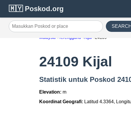
🇲🇾 Poskod.org
SEARC
Masukkan Poskod or place
Malaysia
Terengganu
Kijal
24109
24109 Kijal
Statistik untuk Poskod 2410
Elevation:
m
Koordinat Geografi:
Latitud 4.3364, Longit