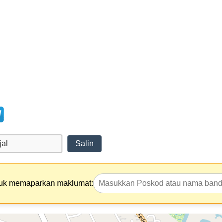
Salin
tuk memaparkan maklumat: