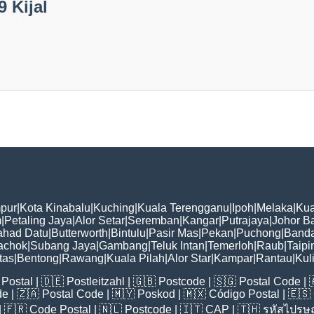
 Kijal
pur
|
Kota Kinabalu
|
Kuching
|
Kuala Terengganu
|
Ipoh
|
Melaka
|
Kua
m
|
Petaling Jaya
|
Alor Setar
|
Seremban
|
Kangar
|
Putrajaya
|
Johor B
ahad Datu
|
Butterworth
|
Bintulu
|
Pasir Mas
|
Pekan
|
Puchong
|
Banda
achok
|
Subang Jaya
|
Gambang
|
Teluk Intan
|
Temerloh
|
Raub
|
Taipi
tas
|
Bentong
|
Rawang
|
Kuala Pilah
|
Alor Star
|
Kampar
|
Rantau
|
Kul
Postal
| 🇩🇪
Postleitzahl
| 🇬🇧
Postcode
| 🇸🇬
Postal Code
| 
de
| 🇿🇦
Postal Code
| 🇲🇾
Poskod
| 🇲🇽
Código Postal
| 🇪🇸
| 🇫🇷
Code Postal
| 🇳🇱
Postcode
| 🇮🇹
CAP
| 🇹🇭
รหัสไปรษณ