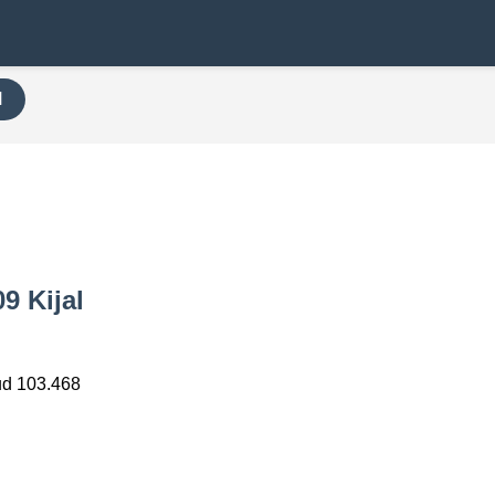
H
9 Kijal
ud 103.468