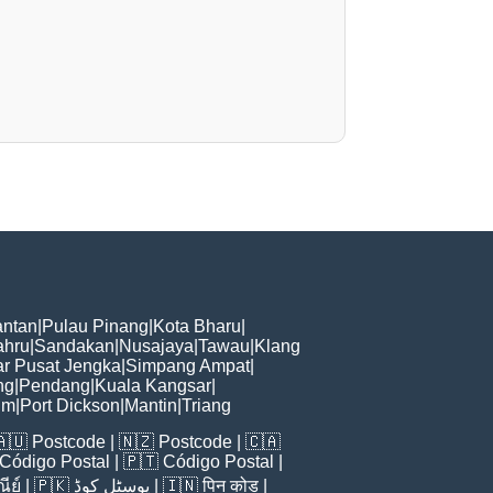
ntan
|
Pulau Pinang
|
Kota Bharu
|
ahru
|
Sandakan
|
Nusajaya
|
Tawau
|
Klang
r Pusat Jengka
|
Simpang Ampat
|
ng
|
Pendang
|
Kuala Kangsar
|
im
|
Port Dickson
|
Mantin
|
Triang
🇦🇺
Postcode
| 🇳🇿
Postcode
| 🇨🇦
Código Postal
| 🇵🇹
Código Postal
|
ีย์
| 🇵🇰
پوسٹل کوڈ
| 🇮🇳
पिन कोड
|