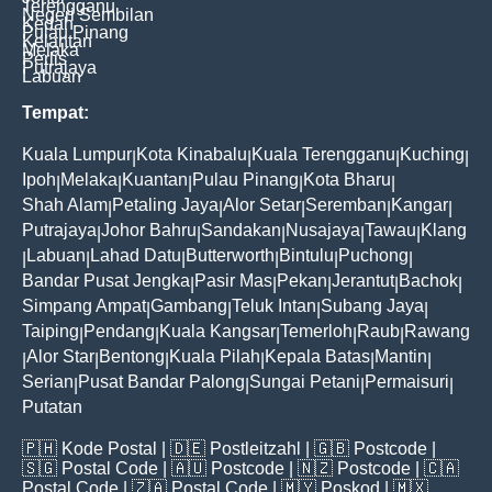
Terengganu
Negeri Sembilan
Kedah
Pulau Pinang
Kelantan
Melaka
Perlis
Putrajaya
Labuan
Tempat:
Kuala Lumpur
Kota Kinabalu
Kuala Terengganu
Kuching
|
|
|
|
Ipoh
Melaka
Kuantan
Pulau Pinang
Kota Bharu
|
|
|
|
|
Shah Alam
Petaling Jaya
Alor Setar
Seremban
Kangar
|
|
|
|
|
Putrajaya
Johor Bahru
Sandakan
Nusajaya
Tawau
Klang
|
|
|
|
|
Labuan
Lahad Datu
Butterworth
Bintulu
Puchong
|
|
|
|
|
|
Bandar Pusat Jengka
Pasir Mas
Pekan
Jerantut
Bachok
|
|
|
|
|
Simpang Ampat
Gambang
Teluk Intan
Subang Jaya
|
|
|
|
Taiping
Pendang
Kuala Kangsar
Temerloh
Raub
Rawang
|
|
|
|
|
Alor Star
Bentong
Kuala Pilah
Kepala Batas
Mantin
|
|
|
|
|
|
Serian
Pusat Bandar Palong
Sungai Petani
Permaisuri
|
|
|
|
Putatan
🇵🇭
Kode Postal
| 🇩🇪
Postleitzahl
| 🇬🇧
Postcode
|
🇸🇬
Postal Code
| 🇦🇺
Postcode
| 🇳🇿
Postcode
| 🇨🇦
Postal Code
| 🇿🇦
Postal Code
| 🇲🇾
Poskod
| 🇲🇽