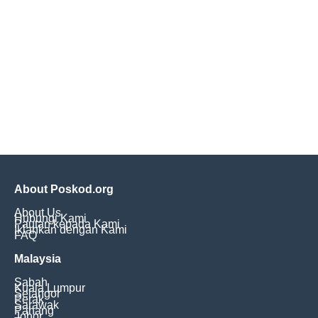
About Poskod.org
About Us
Hubungi Kami
Pautan kepada Kami
Iklankan dengan Kami
FAQ
Malaysia
Sabah
Kuala Lumpur
Selangor
Perak
Sarawak
Pahang
Johor