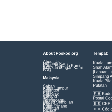
About Poskod.org
Tempat:
About Us
Kuala Lum
Hubungi Kami
Pautan kepada Kami
Shah Ala
Iklankan dengan Kami
FAQ
|
Labuan
|
L
Simpang 
Malaysia
Kuala Pila
Putatan
Sabah
Kuala Lumpur
Selangor
Perak
🇵🇭
Kode 
Sarawak
Pahang
Johor
Postal Co
Terengganu
Negeri Sembilan
🇧🇷
CEP
Kedah
Pulau Pinang
Kelantan
🇨🇴
Códig
Melaka