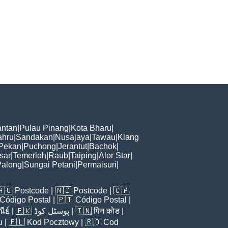
ntan
|
Pulau Pinang
|
Kota Bharu
|
ahru
|
Sandakan
|
Nusajaya
|
Tawau
|
Klang
Pekan
|
Puchong
|
Jerantut
|
Bachok
|
sar
|
Temerloh
|
Raub
|
Taiping
|
Alor Star
|
Palong
|
Sungai Petani
|
Permaisuri
|
🇦🇺
Postcode
| 🇳🇿
Postcode
| 🇨🇦
Código Postal
| 🇵🇹
Código Postal
|
ีย์
| 🇵🇰
پوسٹل کوڈ
| 🇮🇳
पिन कोड
|
u
| 🇵🇱
Kod Pocztowy
| 🇷🇴
Cod