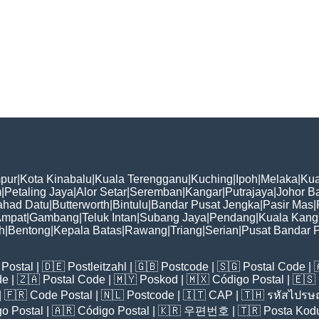
pur
|
Kota Kinabalu
|
Kuala Terengganu
|
Kuching
|
Ipoh
|
Melaka
|
Kua
m
|
Petaling Jaya
|
Alor Setar
|
Seremban
|
Kangar
|
Putrajaya
|
Johor B
ahad Datu
|
Butterworth
|
Bintulu
|
Bandar Pusat Jengka
|
Pasir Mas
|
Ampat
|
Gambang
|
Teluk Intan
|
Subang Jaya
|
Pendang
|
Kuala Kang
h
|
Bentong
|
Kepala Batas
|
Rawang
|
Triang
|
Serian
|
Pusat Bandar 
Postal
| 🇩🇪
Postleitzahl
| 🇬🇧
Postcode
| 🇸🇬
Postal Code
| 
de
| 🇿🇦
Postal Code
| 🇲🇾
Poskod
| 🇲🇽
Código Postal
| 🇪🇸
| 🇫🇷
Code Postal
| 🇳🇱
Postcode
| 🇮🇹
CAP
| 🇹🇭
รหัสไปรษณ
o Postal
| 🇦🇷
Código Postal
| 🇰🇷
우편번호
| 🇹🇷
Posta Kod