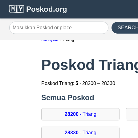
🇲🇾 Poskod.org
SEARC
Masukkan Poskod or place
Malaysia
Triang
Poskod Trian
Poskod Triang:
5
· 28200 – 28330
Semua Poskod
28200
- Triang
28330
- Triang