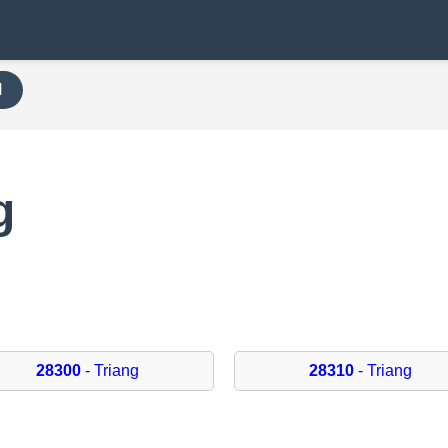
H
g
28300
- Triang
28310
- Triang