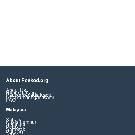
About Poskod.org
About Us
Hubungi Kami
Pautan kepada Kami
Iklankan dengan Kami
FAQ
Malaysia
Sabah
Kuala Lumpur
Selangor
Perak
Sarawak
Pahang
Johor