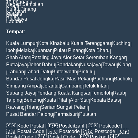
Terengganu
Negeri Sembilan
Kedah
Pulau Pinang
Kelantan
Melaka
Perlis
Putrajaya
Labuan
Tempat:
Kuala Lumpur
Kota Kinabalu
Kuala Terengganu
Kuching
|
|
|
|
Ipoh
Melaka
Kuantan
Pulau Pinang
Kota Bharu
|
|
|
|
|
Shah Alam
Petaling Jaya
Alor Setar
Seremban
Kangar
|
|
|
|
|
Putrajaya
Johor Bahru
Sandakan
Nusajaya
Tawau
Klang
|
|
|
|
|
Labuan
Lahad Datu
Butterworth
Bintulu
|
|
|
|
|
Bandar Pusat Jengka
Pasir Mas
Pekan
Puchong
Bachok
|
|
|
|
|
Simpang Ampat
Jerantut
Gambang
Teluk Intan
|
|
|
|
Subang Jaya
Pendang
Kuala Kangsar
Temerloh
Raub
|
|
|
|
|
Taiping
Bentong
Kuala Pilah
Alor Star
Kepala Batas
|
|
|
|
|
Rawang
Triang
Serian
Sungai Petani
|
|
|
|
Pusat Bandar Palong
Permaisuri
Putatan
|
|
🇵🇭
Kode Postal
| 🇩🇪
Postleitzahl
| 🇬🇧
Postcode
|
🇸🇬
Postal Code
| 🇦🇺
Postcode
| 🇳🇿
Postcode
| 🇨🇦
Postal Code
| 🇿🇦
Postal Code
| 🇲🇾
Poskod
| 🇲🇽