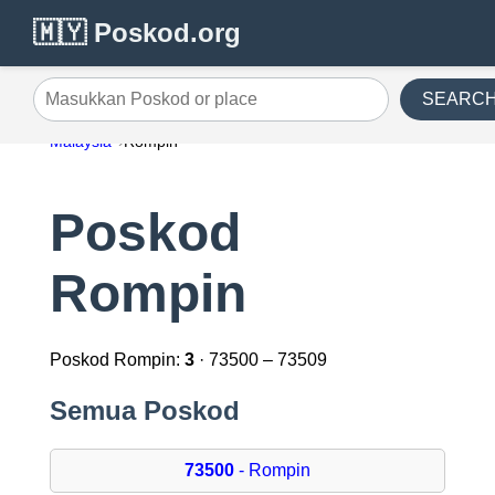
🇲🇾 Poskod.org
SEARC
Masukkan Poskod or place
Malaysia
Rompin
Poskod
Rompin
Poskod Rompin:
3
· 73500 – 73509
Semua Poskod
73500
- Rompin