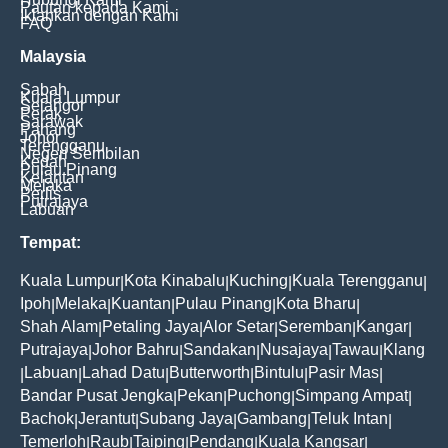
Pautan kepada Kami
Iklankan dengan Kami
FAQ
Malaysia
Sabah
Kuala Lumpur
Selangor
Perak
Sarawak
Pahang
Johor
Terengganu
Negeri Sembilan
Kedah
Pulau Pinang
Kelantan
Melaka
Perlis
Putrajaya
Labuan
Tempat:
Kuala Lumpur
Kota Kinabalu
Kuching
Kuala Terengganu
|
|
|
|
Ipoh
Melaka
Kuantan
Pulau Pinang
Kota Bharu
|
|
|
|
|
Shah Alam
Petaling Jaya
Alor Setar
Seremban
Kangar
|
|
|
|
|
Putrajaya
Johor Bahru
Sandakan
Nusajaya
Tawau
Klang
|
|
|
|
|
Labuan
Lahad Datu
Butterworth
Bintulu
Pasir Mas
|
|
|
|
|
|
Bandar Pusat Jengka
Pekan
Puchong
Simpang Ampat
|
|
|
|
Bachok
Jerantut
Subang Jaya
Gambang
Teluk Intan
|
|
|
|
|
Temerloh
Raub
Taiping
Pendang
Kuala Kangsar
|
|
|
|
|