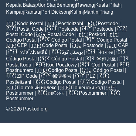
Kepala Batas
Alor Star
Bentong
Rawang
Kuala Pilah
|
|
|
|
|
Kampar
Rantau
Port Dickson
Kulim
Mantin
Triang
|
|
|
|
|
🇵🇭
Kode Postal
| 🇩🇪
Postleitzahl
| 🇬🇧
Postcode
|
🇸🇬
Postal Code
| 🇦🇺
Postcode
| 🇳🇿
Postcode
| 🇨🇦
Postal Code
| 🇿🇦
Postal Code
| 🇲🇾
Poskod
| 🇲🇽
Código Postal
| 🇪🇸
Código Postal
| 🇵🇹
Código Postal
|
🇧🇷
CEP
| 🇫🇷
Code Postal
| 🇳🇱
Postcode
| 🇮🇹
CAP
| 🇹🇭
รหัสไปรษณีย์
| 🇵🇰
پوسٹل کوڈ
| 🇮🇳
पिन कोड
| 🇨🇴
Código Postal
| 🇦🇷
Código Postal
| 🇰🇷
우편번호
| 🇹🇷
Posta Kodu
| 🇵🇱
Kod Pocztowy
| 🇷🇴
Cod Poștal
| 🇫🇮
Postinumero
| 🇵🇪
Código Postal
| 🇨🇱
Código Postal
|
🇺🇸
ZIP Code
| 🇯🇵
郵便番号
| 🇦🇹
PLZ
| 🇨🇭
Postleitzahl
| 🇪🇨
Código Postal
| 🇺🇾
Código Postal
|
🇷🇺
Почтовый индекс
| 🇧🇬
Пощенски код
| 🇸🇪
Postnummer
| 🇧🇩
পোস্টকোড
| 🇩🇰
Postnummer
| 🇳🇴
Postnummer
© 2026 Poskod.org