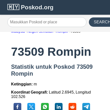
🇲🇾 Poskod.org
SEARC
Masukkan Poskod or place
Malaysia
Negeri Sembilan
Rompin
73509
73509 Rompin
Statistik untuk Poskod 73509
Rompin
Ketinggian:
m
Koordinat Geografi:
Latitud 2.6945, Longitud
102.526