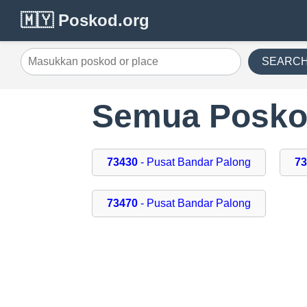
🇲🇾 Poskod.org
SEARC
Semua Poskod
73430
- Pusat Bandar Palong
7
73470
- Pusat Bandar Palong