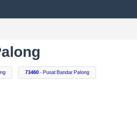
Palong
ong
73460
- Pusat Bandar Palong