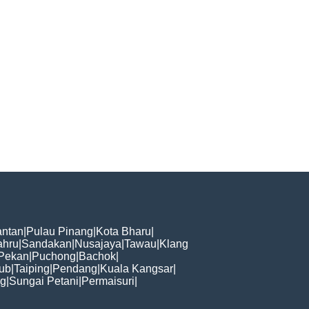
ntan
|
Pulau Pinang
|
Kota Bharu
|
ahru
|
Sandakan
|
Nusajaya
|
Tawau
|
Klang
Pekan
|
Puchong
|
Bachok
|
ub
|
Taiping
|
Pendang
|
Kuala Kangsar
|
ng
|
Sungai Petani
|
Permaisuri
|