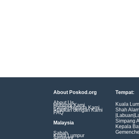
About Poskod.org
Tempat:
About Us
Kuala Lum
Hubungi Kami
Pautan kepada Kami
Shah Ala
Iklankan dengan Kami
FAQ
|
Labuan
|
L
Simpang 
Malaysia
Kepala Ba
Gemench
Sabah
Kuala Lumpur
Selangor