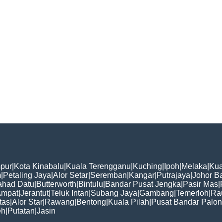
pur
|
Kota Kinabalu
|
Kuala Terengganu
|
Kuching
|
Ipoh
|
Melaka
|
Kua
m
|
Petaling Jaya
|
Alor Setar
|
Seremban
|
Kangar
|
Putrajaya
|
Johor B
ahad Datu
|
Butterworth
|
Bintulu
|
Bandar Pusat Jengka
|
Pasir Mas
|
Ampat
|
Jerantut
|
Teluk Intan
|
Subang Jaya
|
Gambang
|
Temerloh
|
Ra
tas
|
Alor Star
|
Rawang
|
Bentong
|
Kuala Pilah
|
Pusat Bandar Palo
eh
|
Putatan
|
Jasin