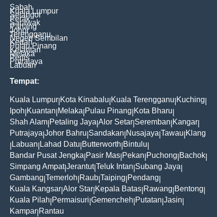
Sabah
Kuala Lumpur
Selangor
Perak
Sarawak
Pahang
Johor
Terengganu
Negeri Sembilan
Kedah
Pulau Pinang
Kelantan
Melaka
Perlis
Putrajaya
Labuan
Tempat:
Kuala Lumpur
Kota Kinabalu
Kuala Terengganu
Kuching
|
|
|
|
Ipoh
Kuantan
Melaka
Pulau Pinang
Kota Bharu
|
|
|
|
|
Shah Alam
Petaling Jaya
Alor Setar
Seremban
Kangar
|
|
|
|
|
Putrajaya
Johor Bahru
Sandakan
Nusajaya
Tawau
Klang
|
|
|
|
|
Labuan
Lahad Datu
Butterworth
Bintulu
|
|
|
|
|
Bandar Pusat Jengka
Pasir Mas
Pekan
Puchong
Bachok
|
|
|
|
|
Simpang Ampat
Jerantut
Teluk Intan
Subang Jaya
|
|
|
|
Gambang
Temerloh
Raub
Taiping
Pendang
|
|
|
|
|
Kuala Kangsar
Alor Star
Kepala Batas
Rawang
Bentong
|
|
|
|
|
Kuala Pilah
Permaisuri
Gemencheh
Putatan
Jasin
|
|
|
|
|
Kampar
Rantau
|