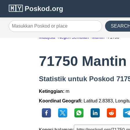
🇲🇾 Poskod.org
SEARC
Masukkan Poskod or place
Malaysia
Negeri Sembilan
Mantin
71750
71750 Mantin
Statistik untuk Poskod 717
Ketinggian:
m
Koordinat Geografi:
Latitud 2.8383, Longit
Kongsi halaman: