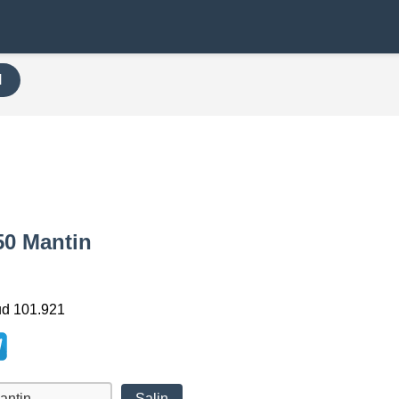
H
50 Mantin
ud 101.921
Salin