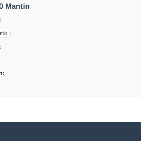
0 Mantin
:
ntin
:
m: