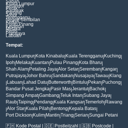
Sabah
Kuala Lumpur
Selangor
Perak
Sarawak
Pahang
Johor
Terengganu
Negeri Sembilan
Kedah
Pulau Pinang
Kelantan
Melaka
Perlis
Putrajaya
Labuan
Tempat:
Kuala Lumpur
Kota Kinabalu
Kuala Terengganu
Kuching
|
|
|
|
Ipoh
Melaka
Kuantan
Pulau Pinang
Kota Bharu
|
|
|
|
|
Shah Alam
Petaling Jaya
Alor Setar
Seremban
Kangar
|
|
|
|
|
Putrajaya
Johor Bahru
Sandakan
Nusajaya
Tawau
Klang
|
|
|
|
|
Labuan
Lahad Datu
Butterworth
Bintulu
Pekan
Puchong
|
|
|
|
|
|
|
Bandar Pusat Jengka
Pasir Mas
Jerantut
Bachok
|
|
|
|
Simpang Ampat
Gambang
Teluk Intan
Subang Jaya
|
|
|
|
Raub
Taiping
Pendang
Kuala Kangsar
Temerloh
Rawang
|
|
|
|
|
Alor Star
Kuala Pilah
Bentong
Kepala Batas
|
|
|
|
|
Port Dickson
Kulim
Mantin
Triang
Serian
Sungai Petani
|
|
|
|
|
🇵🇭
Kode Postal
| 🇩🇪
Postleitzahl
| 🇬🇧
Postcode
|