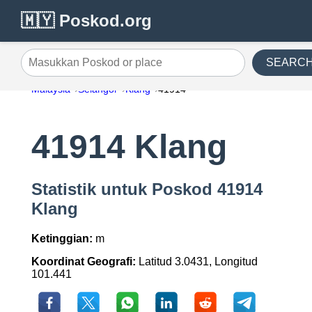
🇲🇾 Poskod.org
SEARC
Masukkan Poskod or place
Malaysia
Selangor
Klang
41914
41914 Klang
Statistik untuk Poskod 41914
Klang
Ketinggian:
m
Koordinat Geografi:
Latitud 3.0431, Longitud
101.441