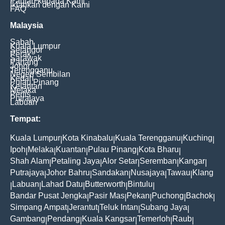
Pautan kepada Kami
Iklankan dengan Kami
FAQ
Malaysia
Sabah
Kuala Lumpur
Selangor
Perak
Sarawak
Pahang
Johor
Terengganu
Negeri Sembilan
Kedah
Pulau Pinang
Kelantan
Melaka
Perlis
Putrajaya
Labuan
Tempat:
Kuala Lumpur
Kota Kinabalu
Kuala Terengganu
Kuching
|
|
|
|
Ipoh
Melaka
Kuantan
Pulau Pinang
Kota Bharu
|
|
|
|
|
Shah Alam
Petaling Jaya
Alor Setar
Seremban
Kangar
|
|
|
|
|
Putrajaya
Johor Bahru
Sandakan
Nusajaya
Tawau
Klang
|
|
|
|
|
Labuan
Lahad Datu
Butterworth
Bintulu
|
|
|
|
|
Bandar Pusat Jengka
Pasir Mas
Pekan
Puchong
Bachok
|
|
|
|
|
Simpang Ampat
Jerantut
Teluk Intan
Subang Jaya
|
|
|
|
Gambang
Pendang
Kuala Kangsar
Temerloh
Raub
|
|
|
|
|