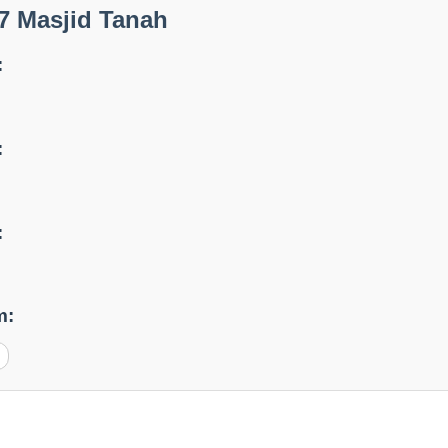
7 Masjid Tanah
:
:
:
m: