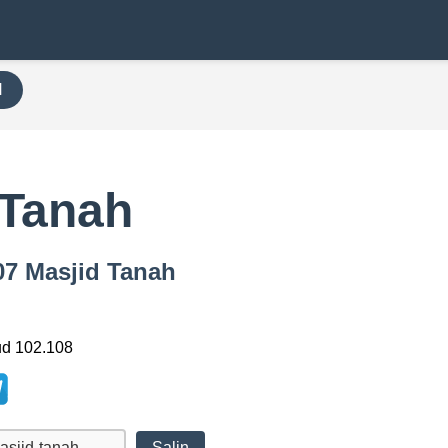
H
 Tanah
07 Masjid Tanah
ud 102.108
Salin