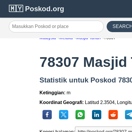
🇲🇾 Poskod.org
SEARC
Masukkan Poskod or place
Malaysia
Melaka
Masjid Tanah
78307
78307 Masjid
Statistik untuk Poskod 783
Ketinggian:
m
Koordinat Geografi:
Latitud 2.3504, Longit
Kongsi halaman: