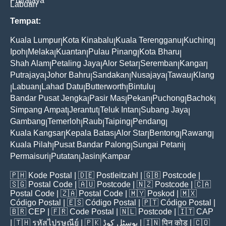
Putrajaya
Labuan
Tempat:
Kuala Lumpur
Kota Kinabalu
Kuala Terengganu
Kuching
|
|
|
|
Ipoh
Melaka
Kuantan
Pulau Pinang
Kota Bharu
|
|
|
|
|
Shah Alam
Petaling Jaya
Alor Setar
Seremban
Kangar
|
|
|
|
|
Putrajaya
Johor Bahru
Sandakan
Nusajaya
Tawau
Klang
|
|
|
|
|
Labuan
Lahad Datu
Butterworth
Bintulu
|
|
|
|
|
Bandar Pusat Jengka
Pasir Mas
Pekan
Puchong
Bachok
|
|
|
|
|
Simpang Ampat
Jerantut
Teluk Intan
Subang Jaya
|
|
|
|
Gambang
Temerloh
Raub
Taiping
Pendang
|
|
|
|
|
Kuala Kangsar
Kepala Batas
Alor Star
Bentong
Rawang
|
|
|
|
|
Kuala Pilah
Pusat Bandar Palong
Sungai Petani
|
|
|
Permaisuri
Putatan
Jasin
Kampar
|
|
|
🇵🇭
Kode Postal
| 🇩🇪
Postleitzahl
| 🇬🇧
Postcode
|
🇸🇬
Postal Code
| 🇦🇺
Postcode
| 🇳🇿
Postcode
| 🇨🇦
Postal Code
| 🇿🇦
Postal Code
| 🇲🇾
Poskod
| 🇲🇽
Código Postal
| 🇪🇸
Código Postal
| 🇵🇹
Código Postal
|
🇧🇷
CEP
| 🇫🇷
Code Postal
| 🇳🇱
Postcode
| 🇮🇹
CAP
| 🇹🇭
รหัสไปรษณีย์
| 🇵🇰
پوسٹل کوڈ
| 🇮🇳
पिन कोड
| 🇨🇴