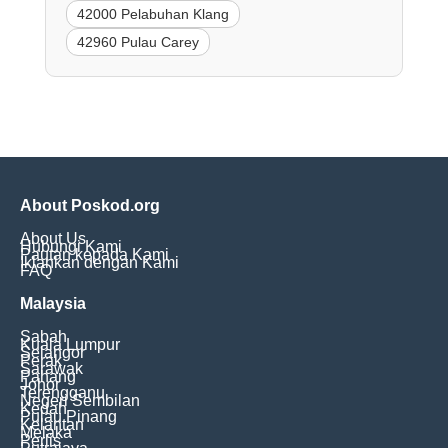
42000 Pelabuhan Klang
42960 Pulau Carey
About Poskod.org
About Us
Hubungi Kami
Pautan kepada Kami
Iklankan dengan Kami
FAQ
Malaysia
Sabah
Kuala Lumpur
Selangor
Perak
Sarawak
Pahang
Johor
Terengganu
Negeri Sembilan
Kedah
Pulau Pinang
Kelantan
Melaka
Perlis