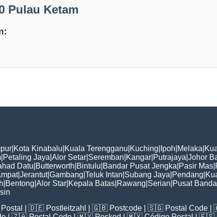
0 Pulau Ketam
m:
pur
|
Kota Kinabalu
|
Kuala Terengganu
|
Kuching
|
Ipoh
|
Melaka
|
Kua
m
|
Petaling Jaya
|
Alor Setar
|
Seremban
|
Kangar
|
Putrajaya
|
Johor B
ahad Datu
|
Butterworth
|
Bintulu
|
Bandar Pusat Jengka
|
Pasir Mas
|
Ampat
|
Jerantut
|
Gambang
|
Teluk Intan
|
Subang Jaya
|
Pendang
|
Ku
h
|
Bentong
|
Alor Star
|
Kepala Batas
|
Rawang
|
Serian
|
Pusat Banda
sin
Postal
| 🇩🇪
Postleitzahl
| 🇬🇧
Postcode
| 🇸🇬
Postal Code
| 
de
| 🇿🇦
Postal Code
| 🇲🇾
Poskod
| 🇲🇽
Código Postal
| 🇪🇸