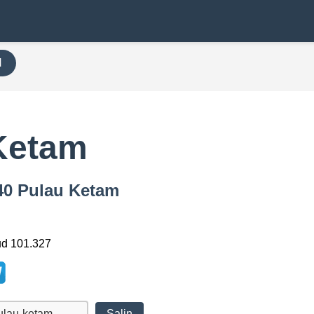
H
Ketam
940 Pulau Ketam
ud 101.327
Salin