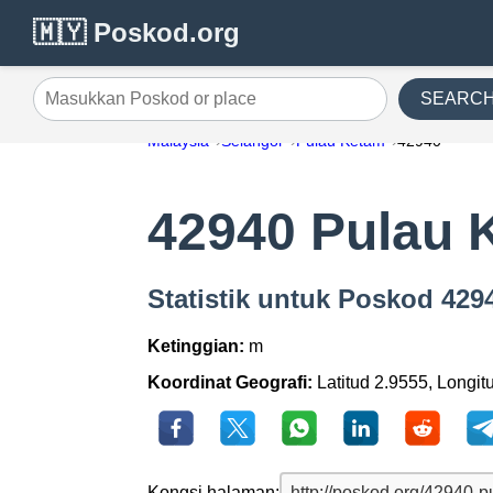
🇲🇾 Poskod.org
SEARC
Masukkan Poskod or place
Malaysia
Selangor
Pulau Ketam
42940
42940 Pulau 
Statistik untuk Poskod 42
Ketinggian:
m
Koordinat Geografi:
Latitud 2.9555, Longit
Kongsi halaman: