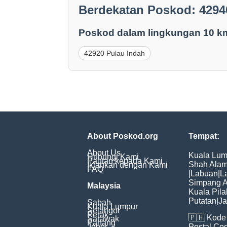
Berdekatan Poskod: 4294
Poskod dalam lingkungan 10 k
42920 Pulau Indah
About Poskod.org
Tempat:
About Us
Kuala Lum
Hubungi Kami
Pautan kepada Kami
Shah Ala
Iklankan dengan Kami
FAQ
|
Labuan
|
L
Simpang 
Malaysia
Kuala Pila
Putatan
|
Ja
Sabah
Kuala Lumpur
Selangor
Perak
🇵🇭
Kode 
Sarawak
Pahang
Johor
Postal Co