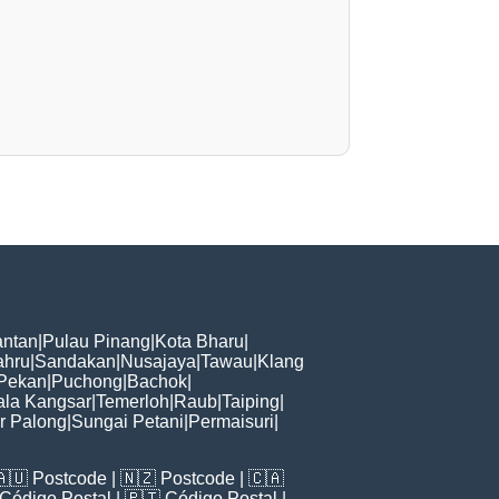
ntan
|
Pulau Pinang
|
Kota Bharu
|
ahru
|
Sandakan
|
Nusajaya
|
Tawau
|
Klang
Pekan
|
Puchong
|
Bachok
|
ala Kangsar
|
Temerloh
|
Raub
|
Taiping
|
r Palong
|
Sungai Petani
|
Permaisuri
|
🇦🇺
Postcode
| 🇳🇿
Postcode
| 🇨🇦
Código Postal
| 🇵🇹
Código Postal
|