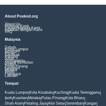
About Poskod.org
About Us
Hubungi Kami
Pautan kepada Kami
Iklankan dengan Kami
FAQ
Malaysia
Sabah
Kuala Lumpur
Selangor
Perak
Sarawak
Pahang
Johor
Terengganu
Negeri Sembilan
Kedah
Pulau Pinang
Kelantan
Melaka
Perlis
Putrajaya
Labuan
Tempat:
Kuala Lumpur
Kota Kinabalu
Kuching
Kuala Terengganu
|
|
|
|
Ipoh
Kuantan
Melaka
Pulau Pinang
Kota Bharu
|
|
|
|
|
Shah Alam
Petaling Jaya
Alor Setar
Seremban
Kangar
|
|
|
|
|