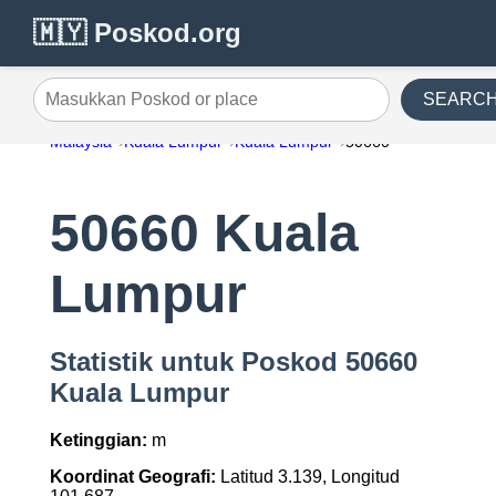
🇲🇾 Poskod.org
SEARC
Masukkan Poskod or place
Malaysia
Kuala Lumpur
Kuala Lumpur
50660
50660 Kuala
Lumpur
Statistik untuk Poskod 50660
Kuala Lumpur
Ketinggian:
m
Koordinat Geografi:
Latitud 3.139, Longitud