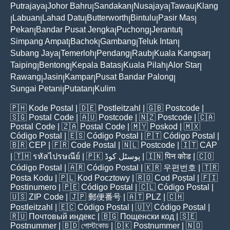
Putrajaya
Johor Bahru
Sandakan
Nusajaya
Tawau
Klang
|
|
|
|
|
Labuan
Lahad Datu
Butterworth
Bintulu
Pasir Mas
|
|
|
|
|
|
Pekan
Bandar Pusat Jengka
Puchong
Jerantut
|
|
|
|
Simpang Ampat
Bachok
Gambang
Teluk Intan
|
|
|
|
Subang Jaya
Temerloh
Pendang
Raub
Kuala Kangsar
|
|
|
|
|
Taiping
Bentong
Kepala Batas
Kuala Pilah
Alor Star
|
|
|
|
|
Rawang
Jasin
Kampar
Pusat Bandar Palong
|
|
|
|
Sungai Petani
Putatan
Kulim
|
|
🇵🇭
Kode Postal
| 🇩🇪
Postleitzahl
| 🇬🇧
Postcode
|
🇸🇬
Postal Code
| 🇦🇺
Postcode
| 🇳🇿
Postcode
| 🇨🇦
Postal Code
| 🇿🇦
Postal Code
| 🇲🇾
Poskod
| 🇲🇽
Código Postal
| 🇪🇸
Código Postal
| 🇵🇹
Código Postal
|
🇧🇷
CEP
| 🇫🇷
Code Postal
| 🇳🇱
Postcode
| 🇮🇹
CAP
| 🇹🇭
รหัสไปรษณีย์
| 🇵🇰
پوسٹل کوڈ
| 🇮🇳
पिन कोड
| 🇨🇴
Código Postal
| 🇦🇷
Código Postal
| 🇰🇷
우편번호
| 🇹🇷
Posta Kodu
| 🇵🇱
Kod Pocztowy
| 🇷🇴
Cod Poștal
| 🇫🇮
Postinumero
| 🇵🇪
Código Postal
| 🇨🇱
Código Postal
|
🇺🇸
ZIP Code
| 🇯🇵
郵便番号
| 🇦🇹
PLZ
| 🇨🇭
Postleitzahl
| 🇪🇨
Código Postal
| 🇺🇾
Código Postal
|
🇷🇺
Почтовый индекс
| 🇧🇬
Пощенски код
| 🇸🇪
Postnummer
| 🇧🇩
পোস্টকোড
| 🇩🇰
Postnummer
| 🇳🇴