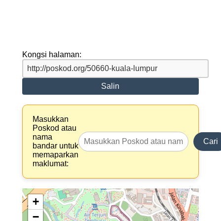
Kongsi halaman:
Salin
Masukkan
Poskod atau
nama
Cari
bandar untuk
memaparkan
maklumat:
+
−