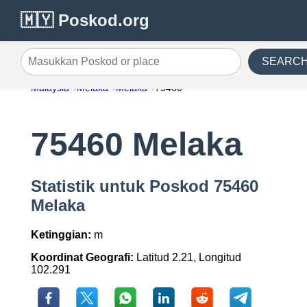
🇲🇾 Poskod.org
SEARC
Masukkan Poskod or place
Malaysia
Melaka
Melaka
75460
75460 Melaka
Statistik untuk Poskod 75460
Melaka
Ketinggian:
m
Koordinat Geografi:
Latitud 2.21, Longitud
102.291