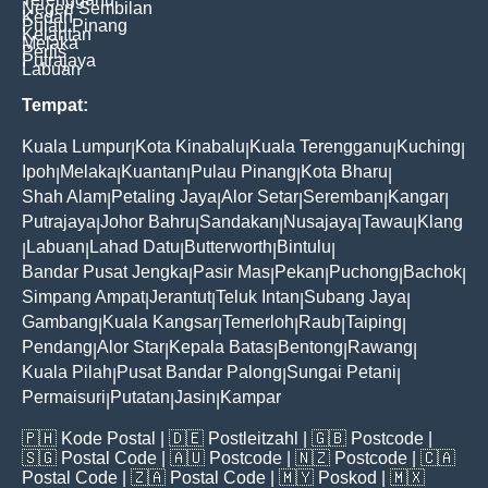
Negeri Sembilan
Kedah
Pulau Pinang
Kelantan
Melaka
Perlis
Putrajaya
Labuan
Tempat:
Kuala Lumpur
Kota Kinabalu
Kuala Terengganu
Kuching
|
|
|
|
Ipoh
Melaka
Kuantan
Pulau Pinang
Kota Bharu
|
|
|
|
|
Shah Alam
Petaling Jaya
Alor Setar
Seremban
Kangar
|
|
|
|
|
Putrajaya
Johor Bahru
Sandakan
Nusajaya
Tawau
Klang
|
|
|
|
|
Labuan
Lahad Datu
Butterworth
Bintulu
|
|
|
|
|
Bandar Pusat Jengka
Pasir Mas
Pekan
Puchong
Bachok
|
|
|
|
|
Simpang Ampat
Jerantut
Teluk Intan
Subang Jaya
|
|
|
|
Gambang
Kuala Kangsar
Temerloh
Raub
Taiping
|
|
|
|
|
Pendang
Alor Star
Kepala Batas
Bentong
Rawang
|
|
|
|
|
Kuala Pilah
Pusat Bandar Palong
Sungai Petani
|
|
|
Permaisuri
Putatan
Jasin
Kampar
|
|
|
🇵🇭
Kode Postal
| 🇩🇪
Postleitzahl
| 🇬🇧
Postcode
|
🇸🇬
Postal Code
| 🇦🇺
Postcode
| 🇳🇿
Postcode
| 🇨🇦
Postal Code
| 🇿🇦
Postal Code
| 🇲🇾
Poskod
| 🇲🇽