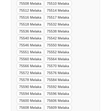
75508 Melaka
75510 Melaka
75512 Melaka
75514 Melaka
75516 Melaka
75517 Melaka
75518 Melaka
75532 Melaka
75536 Melaka
75538 Melaka
75540 Melaka
75542 Melaka
75546 Melaka
75550 Melaka
75551 Melaka
75552 Melaka
75560 Melaka
75564 Melaka
75566 Melaka
75570 Melaka
75572 Melaka
75576 Melaka
75578 Melaka
75584 Melaka
75590 Melaka
75592 Melaka
75594 Melaka
75596 Melaka
75600 Melaka
75606 Melaka
75608 Melaka
75609 Melaka