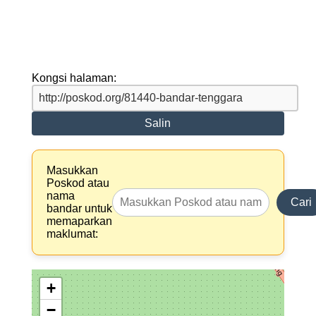
Kongsi halaman:
Salin
Masukkan
Poskod atau
nama
Cari
bandar untuk
memaparkan
maklumat:
+
−