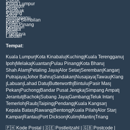
Sabah
Kuala Lumpur
Selangor
Perak
Sarawak
Pahang
Johor
Terengganu
Negeri Sembilan
Kedah
Pulau Pinang
Kelantan
Melaka
Perlis
Putrajaya
Labuan
Tempat:
Kuala Lumpur
Kota Kinabalu
Kuching
Kuala Terengganu
|
|
|
|
Ipoh
Melaka
Kuantan
Pulau Pinang
Kota Bharu
|
|
|
|
|
Shah Alam
Petaling Jaya
Alor Setar
Seremban
Kangar
|
|
|
|
|
Putrajaya
Johor Bahru
Sandakan
Nusajaya
Tawau
Klang
|
|
|
|
|
Labuan
Lahad Datu
Butterworth
Bintulu
Pasir Mas
|
|
|
|
|
|
Pekan
Puchong
Bandar Pusat Jengka
Simpang Ampat
|
|
|
|
Jerantut
Bachok
Subang Jaya
Gambang
Teluk Intan
|
|
|
|
|
Temerloh
Raub
Taiping
Pendang
Kuala Kangsar
|
|
|
|
|
Kepala Batas
Rawang
Bentong
Kuala Pilah
Alor Star
|
|
|
|
|
Kampar
Rantau
Port Dickson
Kulim
Mantin
Triang
|
|
|
|
|
🇵🇭
Kode Postal
| 🇩🇪
Postleitzahl
| 🇬🇧
Postcode
|