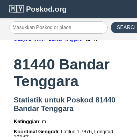
🇲🇾 Poskod.org
SEARC
Masukkan Poskod or place
Malaysia
Johor
Bandar Tenggara
81440
81440 Bandar
Tenggara
Statistik untuk Poskod 81440
Bandar Tenggara
Ketinggian:
m
Koordinat Geografi:
Latitud 1.7876, Longitud