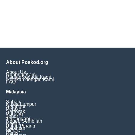
About Poskod.org
About Us
Hubungi Kami
Pautan kepada Kami
Iklankan dengan Kami
FAQ
Malaysia
Sabah
Kuala Lumpur
Selangor
Perak
Sarawak
Pahang
Johor
Terengganu
Negeri Sembilan
Kedah
Pulau Pinang
Kelantan
Melaka
Perlis