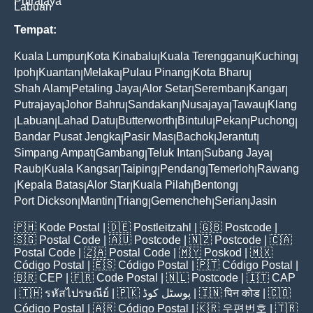
Putrajaya
Labuan
Tempat:
Kuala Lumpur
Kota Kinabalu
Kuala Terengganu
Kuching
|
|
|
|
Ipoh
Kuantan
Melaka
Pulau Pinang
Kota Bharu
|
|
|
|
|
Shah Alam
Petaling Jaya
Alor Setar
Seremban
Kangar
|
|
|
|
|
Putrajaya
Johor Bahru
Sandakan
Nusajaya
Tawau
Klang
|
|
|
|
|
Labuan
Lahad Datu
Butterworth
Bintulu
Pekan
Puchong
|
|
|
|
|
|
|
Bandar Pusat Jengka
Pasir Mas
Bachok
Jerantut
|
|
|
|
Simpang Ampat
Gambang
Teluk Intan
Subang Jaya
|
|
|
|
Raub
Kuala Kangsar
Taiping
Pendang
Temerloh
Rawang
|
|
|
|
|
Kepala Batas
Alor Star
Kuala Pilah
Bentong
|
|
|
|
|
Port Dickson
Mantin
Triang
Gemencheh
Serian
Jasin
|
|
|
|
|
🇵🇭
Kode Postal
| 🇩🇪
Postleitzahl
| 🇬🇧
Postcode
|
🇸🇬
Postal Code
| 🇦🇺
Postcode
| 🇳🇿
Postcode
| 🇨🇦
Postal Code
| 🇿🇦
Postal Code
| 🇲🇾
Poskod
| 🇲🇽
Código Postal
| 🇪🇸
Código Postal
| 🇵🇹
Código Postal
|
🇧🇷
CEP
| 🇫🇷
Code Postal
| 🇳🇱
Postcode
| 🇮🇹
CAP
| 🇹🇭
รหัสไปรษณีย์
| 🇵🇰
پوسٹل کوڈ
| 🇮🇳
पिन कोड
| 🇨🇴
Código Postal
| 🇦🇷
Código Postal
| 🇰🇷
우편번호
| 🇹🇷