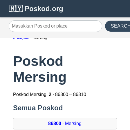
🇲🇾 Poskod.org
SEARC
Masukkan Poskod or place
Malaysia
Mersing
Poskod
Mersing
Poskod Mersing:
2
· 86800 – 86810
Semua Poskod
86800
- Mersing