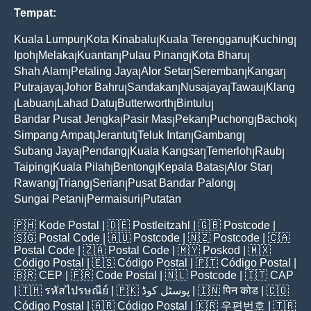
Tempat:
Kuala Lumpur
Kota Kinabalu
Kuala Terengganu
Kuching
|
|
|
|
Ipoh
Melaka
Kuantan
Pulau Pinang
Kota Bharu
|
|
|
|
|
Shah Alam
Petaling Jaya
Alor Setar
Seremban
Kangar
|
|
|
|
|
Putrajaya
Johor Bahru
Sandakan
Nusajaya
Tawau
Klang
|
|
|
|
|
Labuan
Lahad Datu
Butterworth
Bintulu
|
|
|
|
|
Bandar Pusat Jengka
Pasir Mas
Pekan
Puchong
Bachok
|
|
|
|
|
Simpang Ampat
Jerantut
Teluk Intan
Gambang
|
|
|
|
Subang Jaya
Pendang
Kuala Kangsar
Temerloh
Raub
|
|
|
|
|
Taiping
Kuala Pilah
Bentong
Kepala Batas
Alor Star
|
|
|
|
|
Rawang
Triang
Serian
Pusat Bandar Palong
|
|
|
|
Sungai Petani
Permaisuri
Putatan
|
|
🇵🇭
Kode Postal
| 🇩🇪
Postleitzahl
| 🇬🇧
Postcode
|
🇸🇬
Postal Code
| 🇦🇺
Postcode
| 🇳🇿
Postcode
| 🇨🇦
Postal Code
| 🇿🇦
Postal Code
| 🇲🇾
Poskod
| 🇲🇽
Código Postal
| 🇪🇸
Código Postal
| 🇵🇹
Código Postal
|
🇧🇷
CEP
| 🇫🇷
Code Postal
| 🇳🇱
Postcode
| 🇮🇹
CAP
| 🇹🇭
รหัสไปรษณีย์
| 🇵🇰
پوسٹل کوڈ
| 🇮🇳
पिन कोड
| 🇨🇴
Código Postal
| 🇦🇷
Código Postal
| 🇰🇷
우편번호
| 🇹🇷