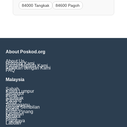
84000 Tangkak
84600 Pagoh
About Poskod.org
About Us
Hubungi Kami
Pautan kepada Kami
Iklankan dengan Kami
FAQ
Malaysia
Sabah
Kuala Lumpur
Selangor
Perak
Sarawak
Pahang
Johor
Terengganu
Negeri Sembilan
Kedah
Pulau Pinang
Kelantan
Melaka
Perlis
Putrajaya
Labuan