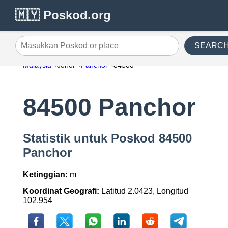
🇲🇾 Poskod.org
SEARC
Masukkan Poskod or place
Malaysia
Johor
Panchor
84500
84500 Panchor
Statistik untuk Poskod 84500
Panchor
Ketinggian:
m
Koordinat Geografi:
Latitud 2.0423, Longitud
102.954