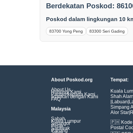
Berdekatan Poskod: 8610
Poskod dalam lingkungan 10 k
83700 Yong Peng
83300 Seri Gading
About Poskod.org
Tempat:
About Us
Kuala Lum
Hubungi Kami
Pautan kepada Kami
Shah Ala
Iklankan dengan Kami
FAQ
|
Labuan
|
L
Simpang 
Malaysia
Alor Star
|
R
Sabah
Kuala Lumpur
🇵🇭
Kode 
Selangor
Perak
Postal Co
Sarawak
Pahang
Johor