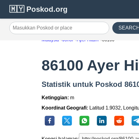
🇲🇾 Poskod.org
SEARC
Masukkan Poskod or place
Malaysia
Johor
Ayer Hitam
86100
86100 Ayer H
Statistik untuk Poskod 861
Ketinggian:
m
Koordinat Geografi:
Latitud 1.9032, Longit
Kongsi halaman: