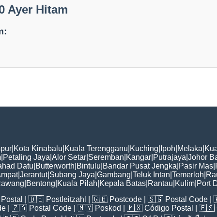
0 Ayer Hitam
m:
pur
|
Kota Kinabalu
|
Kuala Terengganu
|
Kuching
|
Ipoh
|
Melaka
|
Kua
m
|
Petaling Jaya
|
Alor Setar
|
Seremban
|
Kangar
|
Putrajaya
|
Johor B
ahad Datu
|
Butterworth
|
Bintulu
|
Bandar Pusat Jengka
|
Pasir Mas
|
Ampat
|
Jerantut
|
Subang Jaya
|
Gambang
|
Teluk Intan
|
Temerloh
|
Ra
awang
|
Bentong
|
Kuala Pilah
|
Kepala Batas
|
Rantau
|
Kulim
|
Port 
Postal
| 🇩🇪
Postleitzahl
| 🇬🇧
Postcode
| 🇸🇬
Postal Code
| 
de
| 🇿🇦
Postal Code
| 🇲🇾
Poskod
| 🇲🇽
Código Postal
| 🇪🇸