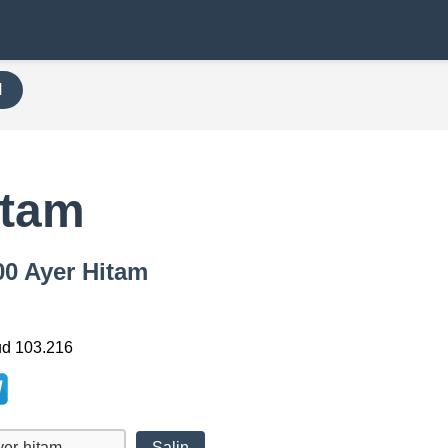
H
itam
00 Ayer Hitam
ud 103.216
Salin