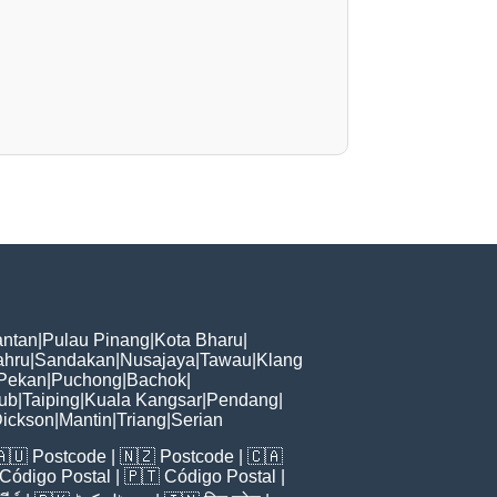
ntan
|
Pulau Pinang
|
Kota Bharu
|
ahru
|
Sandakan
|
Nusajaya
|
Tawau
|
Klang
Pekan
|
Puchong
|
Bachok
|
ub
|
Taiping
|
Kuala Kangsar
|
Pendang
|
Dickson
|
Mantin
|
Triang
|
Serian
🇦🇺
Postcode
| 🇳🇿
Postcode
| 🇨🇦
Código Postal
| 🇵🇹
Código Postal
|