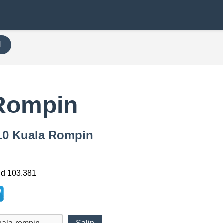
H
Rompin
810 Kuala Rompin
ud 103.381
Salin