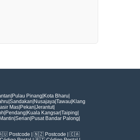
ntan
|
Pulau Pinang
|
Kota Bharu
|
ahru
|
Sandakan
|
Nusajaya
|
Tawau
|
Klang
asir Mas
|
Pekan
|
Jerantut
|
oh
|
Pendang
|
Kuala Kangsar
|
Taiping
|
Mantin
|
Serian
|
Pusat Bandar Palong
|
🇦🇺
Postcode
| 🇳🇿
Postcode
| 🇨🇦
Código Postal
| 🇵🇹
Código Postal
|