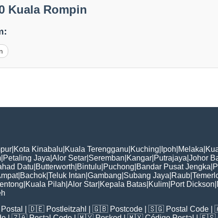
10 Kuala Rompin
m:
n
pur
|
Kota Kinabalu
|
Kuala Terengganu
|
Kuching
|
Ipoh
|
Melaka
|
Kua
m
|
Petaling Jaya
|
Alor Setar
|
Seremban
|
Kangar
|
Putrajaya
|
Johor B
ahad Datu
|
Butterworth
|
Bintulu
|
Puchong
|
Bandar Pusat Jengka
|
P
Ampat
|
Bachok
|
Teluk Intan
|
Gambang
|
Subang Jaya
|
Raub
|
Temerl
entong
|
Kuala Pilah
|
Alor Star
|
Kepala Batas
|
Kulim
|
Port Dickson
|
eh
Postal
| 🇩🇪
Postleitzahl
| 🇬🇧
Postcode
| 🇸🇬
Postal Code
| 
de
| 🇿🇦
Postal Code
| 🇲🇾
Poskod
| 🇲🇽
Código Postal
| 🇪🇸