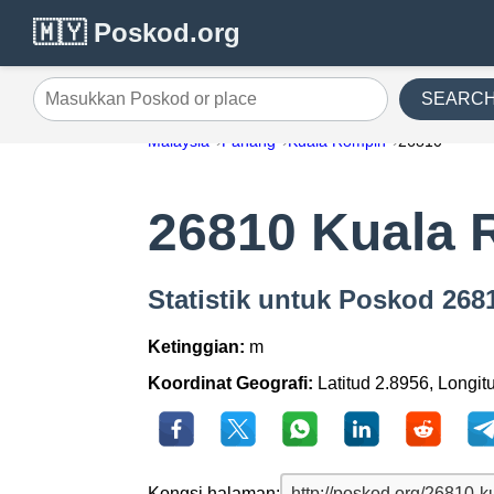
🇲🇾 Poskod.org
SEARC
Masukkan Poskod or place
Malaysia
Pahang
Kuala Rompin
26810
26810 Kuala 
Statistik untuk Poskod 26
Ketinggian:
m
Koordinat Geografi:
Latitud 2.8956, Longit
Kongsi halaman: