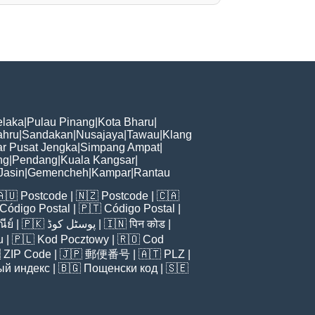
laka
|
Pulau Pinang
|
Kota Bharu
|
ahru
|
Sandakan
|
Nusajaya
|
Tawau
|
Klang
r Pusat Jengka
|
Simpang Ampat
|
ng
|
Pendang
|
Kuala Kangsar
|
Jasin
|
Gemencheh
|
Kampar
|
Rantau
🇦🇺
Postcode
| 🇳🇿
Postcode
| 🇨🇦
Código Postal
| 🇵🇹
Código Postal
|
ีย์
| 🇵🇰
پوسٹل کوڈ
| 🇮🇳
पिन कोड
|
u
| 🇵🇱
Kod Pocztowy
| 🇷🇴
Cod

ZIP Code
| 🇯🇵
郵便番号
| 🇦🇹
PLZ
|
ый индекс
| 🇧🇬
Пощенски код
| 🇸🇪