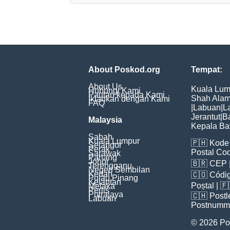
About Poskod.org
Tempat:
About Us
Kuala Lum
Hubungi Kami
Pautan kepada Kami
Shah Ala
Iklankan dengan Kami
FAQ
|
Labuan
|
L
Jerantut
|
B
Malaysia
Kepala Ba
Sabah
Kuala Lumpur
🇵🇭
Kode 
Selangor
Perak
Postal Co
Sarawak
Pahang
Johor
🇧🇷
CEP
Terengganu
Negeri Sembilan
Kedah
🇨🇴
Códig
Pulau Pinang
Kelantan
Poștal
| 
Melaka
Perlis
Putrajaya
🇨🇭
Postl
Labuan
Postnumm
© 2026 Po