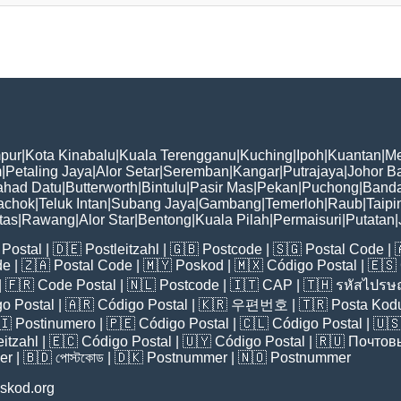
pur
|
Kota Kinabalu
|
Kuala Terengganu
|
Kuching
|
Ipoh
|
Kuantan
|
Me
m
|
Petaling Jaya
|
Alor Setar
|
Seremban
|
Kangar
|
Putrajaya
|
Johor B
ahad Datu
|
Butterworth
|
Bintulu
|
Pasir Mas
|
Pekan
|
Puchong
|
Banda
achok
|
Teluk Intan
|
Subang Jaya
|
Gambang
|
Temerloh
|
Raub
|
Taipi
tas
|
Rawang
|
Alor Star
|
Bentong
|
Kuala Pilah
|
Permaisuri
|
Putatan
|
Postal
| 🇩🇪
Postleitzahl
| 🇬🇧
Postcode
| 🇸🇬
Postal Code
| 
de
| 🇿🇦
Postal Code
| 🇲🇾
Poskod
| 🇲🇽
Código Postal
| 🇪🇸
| 🇫🇷
Code Postal
| 🇳🇱
Postcode
| 🇮🇹
CAP
| 🇹🇭
รหัสไปรษณ
o Postal
| 🇦🇷
Código Postal
| 🇰🇷
우편번호
| 🇹🇷
Posta Kod
🇮
Postinumero
| 🇵🇪
Código Postal
| 🇨🇱
Código Postal
| 🇺
eitzahl
| 🇪🇨
Código Postal
| 🇺🇾
Código Postal
| 🇷🇺
Почтов
er
| 🇧🇩
পোস্টকোড
| 🇩🇰
Postnummer
| 🇳🇴
Postnummer
skod.org