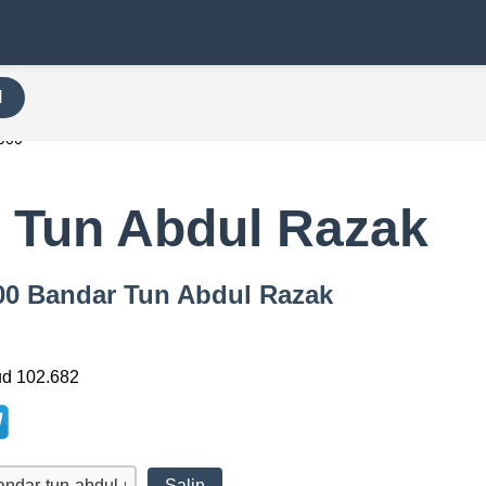
H
900
 Tun Abdul Razak
900 Bandar Tun Abdul Razak
ud 102.682
Salin