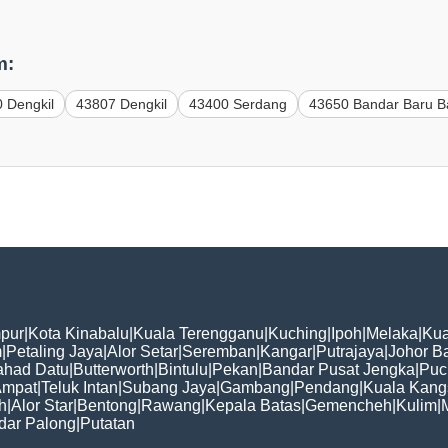
m:
 Dengkil
43807 Dengkil
43400 Serdang
43650 Bandar Baru B
pur
|
Kota Kinabalu
|
Kuala Terengganu
|
Kuching
|
Ipoh
|
Melaka
|
Kua
m
|
Petaling Jaya
|
Alor Setar
|
Seremban
|
Kangar
|
Putrajaya
|
Johor B
ahad Datu
|
Butterworth
|
Bintulu
|
Pekan
|
Bandar Pusat Jengka
|
Puc
Ampat
|
Teluk Intan
|
Subang Jaya
|
Gambang
|
Pendang
|
Kuala Kang
h
|
Alor Star
|
Bentong
|
Rawang
|
Kepala Batas
|
Gemencheh
|
Kulim
|
dar Palong
|
Putatan