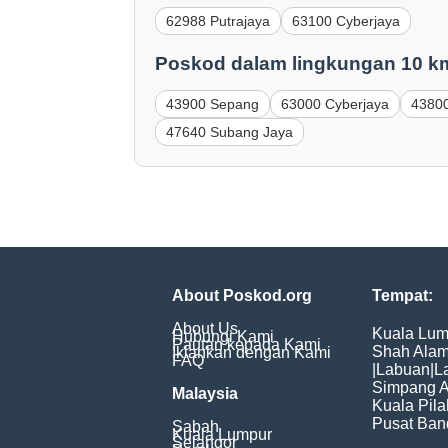
62988 Putrajaya
63100 Cyberjaya
Poskod dalam lingkungan 10 k
43900 Sepang
63000 Cyberjaya
43800
47640 Subang Jaya
About Poskod.org
Tempat:
About Us
Kuala Lum
Hubungi Kami
Pautan kepada Kami
Shah Ala
Iklankan dengan Kami
FAQ
|
Labuan
|
L
Simpang 
Malaysia
Kuala Pila
Pusat Ban
Sabah
Kuala Lumpur
Selangor