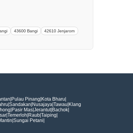
angi
43600 Bangi
42610 Jenjarom
ntan
|
Pulau Pinang
|
Kota Bharu
|
ahru
|
Sandakan
|
Nusajaya
|
Tawau
|
Klang
hong
|
Pasir Mas
|
Jerantut
|
Bachok
|
sar
|
Temerloh
|
Raub
|
Taiping
|
Mantin
|
Sungai Petani
|