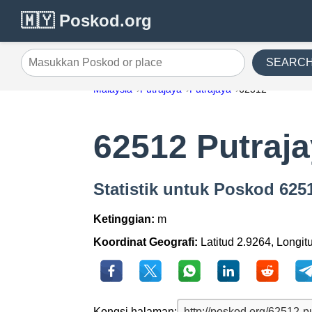
🇲🇾 Poskod.org
SEARC
Masukkan Poskod or place
Malaysia
Putrajaya
Putrajaya
62512
62512 Putraj
Statistik untuk Poskod 625
Ketinggian:
m
Koordinat Geografi:
Latitud 2.9264, Longit
Kongsi halaman: