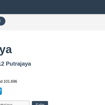
H
aya
12 Putrajaya
ud 101.696
Salin