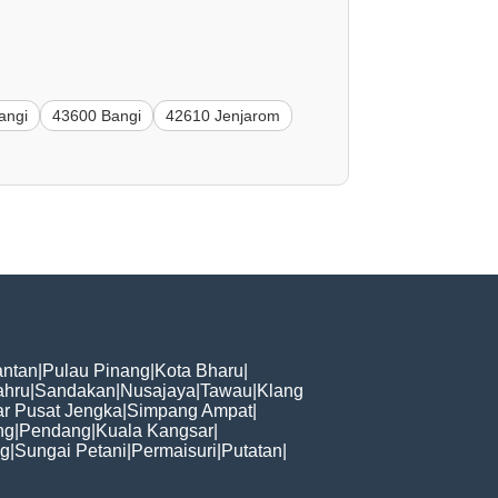
angi
43600 Bangi
42610 Jenjarom
ntan
|
Pulau Pinang
|
Kota Bharu
|
ahru
|
Sandakan
|
Nusajaya
|
Tawau
|
Klang
r Pusat Jengka
|
Simpang Ampat
|
ng
|
Pendang
|
Kuala Kangsar
|
ng
|
Sungai Petani
|
Permaisuri
|
Putatan
|