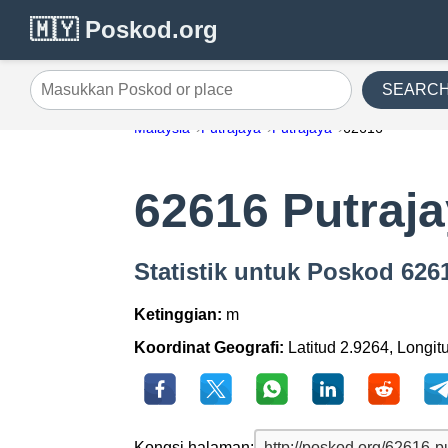
🇲🇾 Poskod.org
SEARC
Masukkan Poskod or place
Malaysia
Putrajaya
Putrajaya
62616
62616 Putraj
Statistik untuk Poskod 626
Ketinggian:
m
Koordinat Geografi:
Latitud 2.9264, Longit
Kongsi halaman: