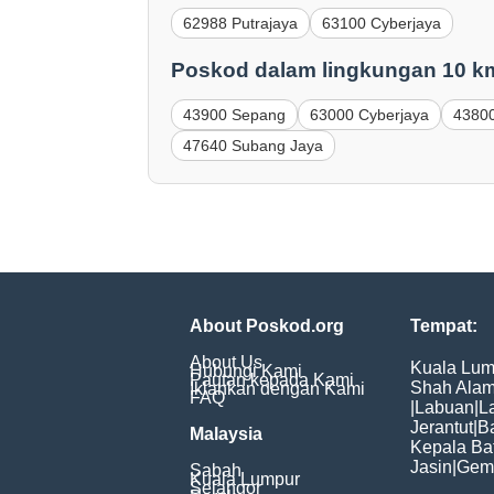
62988 Putrajaya
63100 Cyberjaya
Poskod dalam lingkungan 10 k
43900 Sepang
63000 Cyberjaya
43800
47640 Subang Jaya
About Poskod.org
Tempat:
About Us
Kuala Lum
Hubungi Kami
Pautan kepada Kami
Shah Ala
Iklankan dengan Kami
FAQ
|
Labuan
|
L
Jerantut
|
B
Malaysia
Kepala Ba
Jasin
|
Gem
Sabah
Kuala Lumpur
Selangor