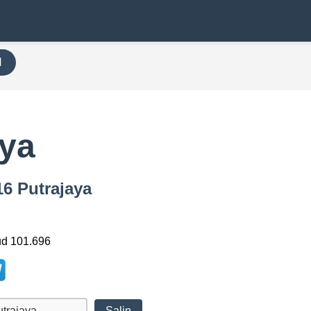
H
aya
16 Putrajaya
ud 101.696
Salin