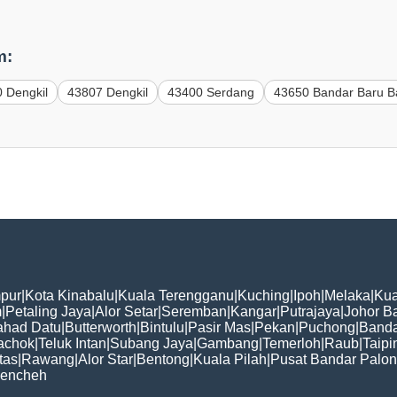
m:
 Dengkil
43807 Dengkil
43400 Serdang
43650 Bandar Baru B
pur
|
Kota Kinabalu
|
Kuala Terengganu
|
Kuching
|
Ipoh
|
Melaka
|
Kua
m
|
Petaling Jaya
|
Alor Setar
|
Seremban
|
Kangar
|
Putrajaya
|
Johor B
ahad Datu
|
Butterworth
|
Bintulu
|
Pasir Mas
|
Pekan
|
Puchong
|
Banda
achok
|
Teluk Intan
|
Subang Jaya
|
Gambang
|
Temerloh
|
Raub
|
Taipi
tas
|
Rawang
|
Alor Star
|
Bentong
|
Kuala Pilah
|
Pusat Bandar Palo
encheh