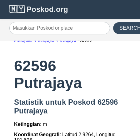
🇲🇾 Poskod.org
SEARC
Masukkan Poskod or place
Malaysia
Putrajaya
Putrajaya
62596
62596
Putrajaya
Statistik untuk Poskod 62596
Putrajaya
Ketinggian:
m
Koordinat Geografi:
Latitud 2.9264, Longitud