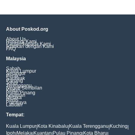
About Poskod.org
About Us
Hubungi Kami
Pautan kepada Kami
Iklankan dengan Kami
FAQ
Malaysia
Sabah
Kuala Lumpur
Selangor
Perak
Sarawak
Pahang
Johor
Terengganu
Negeri Sembilan
Kedah
Pulau Pinang
Kelantan
Melaka
Perlis
Putrajaya
Labuan
Tempat:
Kuala Lumpur
Kota Kinabalu
Kuala Terengganu
Kuching
|
|
|
|
Ipoh
Melaka
Kuantan
Pulau Pinang
Kota Bharu
|
|
|
|
|