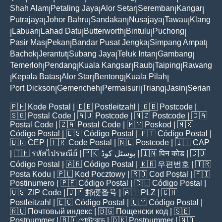
Shah Alam
Petaling Jaya
Alor Setar
Seremban
Kangar
|
|
|
|
|
Putrajaya
Johor Bahru
Sandakan
Nusajaya
Tawau
Klang
|
|
|
|
|
Labuan
Lahad Datu
Butterworth
Bintulu
Puchong
|
|
|
|
|
|
Pasir Mas
Pekan
Bandar Pusat Jengka
Simpang Ampat
|
|
|
|
Bachok
Jerantut
Subang Jaya
Teluk Intan
Gambang
|
|
|
|
|
Temerloh
Pendang
Kuala Kangsar
Raub
Taiping
Rawang
|
|
|
|
|
Kepala Batas
Alor Star
Bentong
Kuala Pilah
|
|
|
|
|
Port Dickson
Gemencheh
Permaisuri
Triang
Jasin
Serian
|
|
|
|
|
🇵🇭
Kode Postal
| 🇩🇪
Postleitzahl
| 🇬🇧
Postcode
|
🇸🇬
Postal Code
| 🇦🇺
Postcode
| 🇳🇿
Postcode
| 🇨🇦
Postal Code
| 🇿🇦
Postal Code
| 🇲🇾
Poskod
| 🇲🇽
Código Postal
| 🇪🇸
Código Postal
| 🇵🇹
Código Postal
|
🇧🇷
CEP
| 🇫🇷
Code Postal
| 🇳🇱
Postcode
| 🇮🇹
CAP
| 🇹🇭
รหัสไปรษณีย์
| 🇵🇰
پوسٹل کوڈ
| 🇮🇳
पिन कोड
| 🇨🇴
Código Postal
| 🇦🇷
Código Postal
| 🇰🇷
우편번호
| 🇹🇷
Posta Kodu
| 🇵🇱
Kod Pocztowy
| 🇷🇴
Cod Poștal
| 🇫🇮
Postinumero
| 🇵🇪
Código Postal
| 🇨🇱
Código Postal
|
🇺🇸
ZIP Code
| 🇯🇵
郵便番号
| 🇦🇹
PLZ
| 🇨🇭
Postleitzahl
| 🇪🇨
Código Postal
| 🇺🇾
Código Postal
|
🇷🇺
Почтовый индекс
| 🇧🇬
Пощенски код
| 🇸🇪
Postnummer
| 🇧🇩
পোস্টকোড
| 🇩🇰
Postnummer
| 🇳🇴