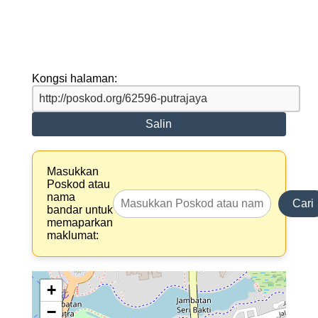
Kongsi halaman:
Salin
Masukkan
Poskod atau
nama
Cari
bandar untuk
memaparkan
maklumat:
+
−