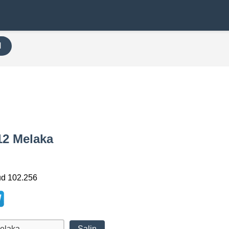
H
12 Melaka
ud 102.256
Salin