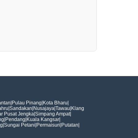
ntan
|
Pulau Pinang
|
Kota Bharu
|
ahru
|
Sandakan
|
Nusajaya
|
Tawau
|
Klang
r Pusat Jengka
|
Simpang Ampat
|
ng
|
Pendang
|
Kuala Kangsar
|
ng
|
Sungai Petani
|
Permaisuri
|
Putatan
|