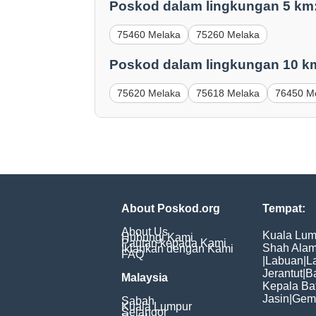
Poskod dalam lingkungan 5 km
75460 Melaka
75260 Melaka
Poskod dalam lingkungan 10 k
75620 Melaka
75618 Melaka
76450 M
About Poskod.org
Tempat:
About Us
Kuala Lum
Hubungi Kami
Pautan kepada Kami
Shah Ala
Iklankan dengan Kami
FAQ
|
Labuan
|
L
Jerantut
|
B
Malaysia
Kepala Ba
Jasin
|
Gem
Sabah
Kuala Lumpur
Selangor