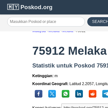
🇲🇾 Poskod.org
SEARC
Masukkan Poskod or place
Malaysia
Melaka
Melaka
75912
75912 Melaka
Statistik untuk Poskod 759
Ketinggian:
m
Koordinat Geografi:
Latitud 2.2057, Longit
Kongsi halaman: