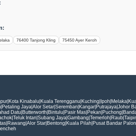
:
m:
elaka
76400 Tanjong Kling
75450 Ayer Keroh
pur
|
Kota Kinabalu
|
Kuala Terengganu
|
Kuching
|
Ipoh
|
Melaka
|
Kua
m
|
Petaling Jaya
|
Alor Setar
|
Seremban
|
Kangar
|
Putrajaya
|
Johor B
ahad Datu
|
Butterworth
|
Bintulu
|
Pasir Mas
|
Pekan
|
Puchong
|
Banda
achok
|
Teluk Intan
|
Subang Jaya
|
Gambang
|
Temerloh
|
Raub
|
Taipi
tas
|
Rawang
|
Alor Star
|
Bentong
|
Kuala Pilah
|
Pusat Bandar Palo
encheh