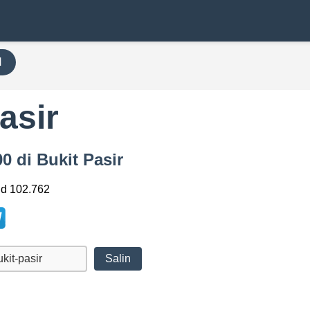
H
asir
0 di Bukit Pasir
ud 102.762
Salin