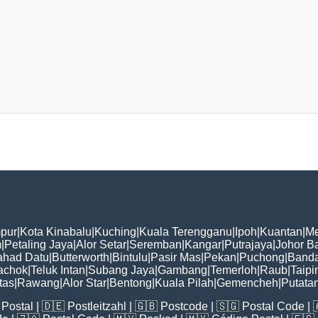
pur
|
Kota Kinabalu
|
Kuching
|
Kuala Terengganu
|
Ipoh
|
Kuantan
|
Me
m
|
Petaling Jaya
|
Alor Setar
|
Seremban
|
Kangar
|
Putrajaya
|
Johor B
ahad Datu
|
Butterworth
|
Bintulu
|
Pasir Mas
|
Pekan
|
Puchong
|
Banda
achok
|
Teluk Intan
|
Subang Jaya
|
Gambang
|
Temerloh
|
Raub
|
Taipi
tas
|
Rawang
|
Alor Star
|
Bentong
|
Kuala Pilah
|
Gemencheh
|
Putata
Postal
| 🇩🇪
Postleitzahl
| 🇬🇧
Postcode
| 🇸🇬
Postal Code
| 