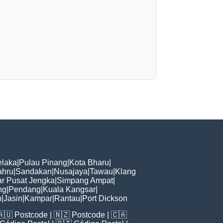
laka
|
Pulau Pinang
|
Kota Bharu
|
ahru
|
Sandakan
|
Nusajaya
|
Tawau
|
Klang
r Pusat Jengka
|
Simpang Ampat
|
ng
|
Pendang
|
Kuala Kangsar
|
n
|
Jasin
|
Kampar
|
Rantau
|
Port Dickson
🇦🇺
Postcode
| 🇳🇿
Postcode
| 🇨🇦