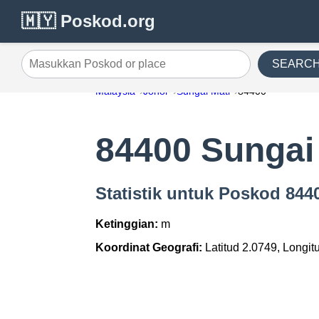
🇲🇾 Poskod.org
SEARC
Masukkan Poskod or place
Malaysia
Johor
Sungai Mati
84400
84400 Sungai
Statistik untuk Poskod 844
Ketinggian:
m
Koordinat Geografi:
Latitud 2.0749, Longit