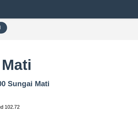
H
 Mati
00 Sungai Mati
ud 102.72