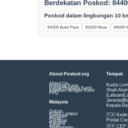
Berdekatan Poskod: 8440
Poskod dalam lingkungan 10 k
84300 Bukit Pasir
84200 Muar
84000 
About Poskod.org
Tempat:
About Us
Kuala Lum
Hubungi Kami
Pautan kepada Kami
Shah Ala
Iklankan dengan Kami
FAQ
|
Labuan
|
L
Jerantut
|
B
Malaysia
Kepala Ba
Sabah
Kuala Lumpur
🇵🇭
Kode 
Selangor
Perak
Postal Co
Sarawak
Pahang
Johor
🇧🇷
CEP
Terengganu