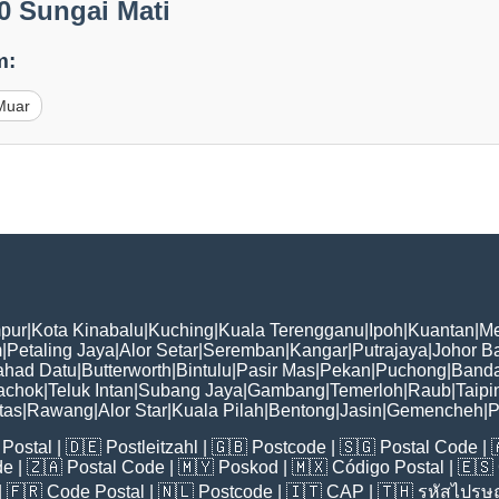
0 Sungai Mati
m:
Muar
pur
|
Kota Kinabalu
|
Kuching
|
Kuala Terengganu
|
Ipoh
|
Kuantan
|
Me
m
|
Petaling Jaya
|
Alor Setar
|
Seremban
|
Kangar
|
Putrajaya
|
Johor B
ahad Datu
|
Butterworth
|
Bintulu
|
Pasir Mas
|
Pekan
|
Puchong
|
Banda
achok
|
Teluk Intan
|
Subang Jaya
|
Gambang
|
Temerloh
|
Raub
|
Taipi
tas
|
Rawang
|
Alor Star
|
Kuala Pilah
|
Bentong
|
Jasin
|
Gemencheh
|
P
Postal
| 🇩🇪
Postleitzahl
| 🇬🇧
Postcode
| 🇸🇬
Postal Code
| 
de
| 🇿🇦
Postal Code
| 🇲🇾
Poskod
| 🇲🇽
Código Postal
| 🇪🇸
| 🇫🇷
Code Postal
| 🇳🇱
Postcode
| 🇮🇹
CAP
| 🇹🇭
รหัสไปรษณ