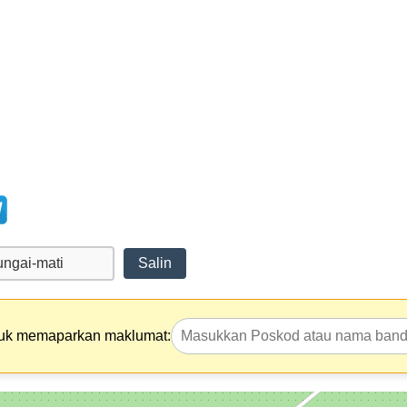
Salin
tuk memaparkan maklumat: