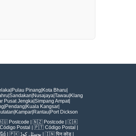
laka
|
Pulau Pinang
|
Kota Bharu
|
ahru
|
Sandakan
|
Nusajaya
|
Tawau
|
Klang
r Pusat Jengka
|
Simpang Ampat
|
ng
|
Pendang
|
Kuala Kangsar
|
utatan
|
Kampar
|
Rantau
|
Port Dickson
🇦🇺
Postcode
| 🇳🇿
Postcode
| 🇨🇦
Código Postal
| 🇵🇹
Código Postal
|
ีย์
| 🇵🇰
پوسٹل کوڈ
| 🇮🇳
पिन कोड
|