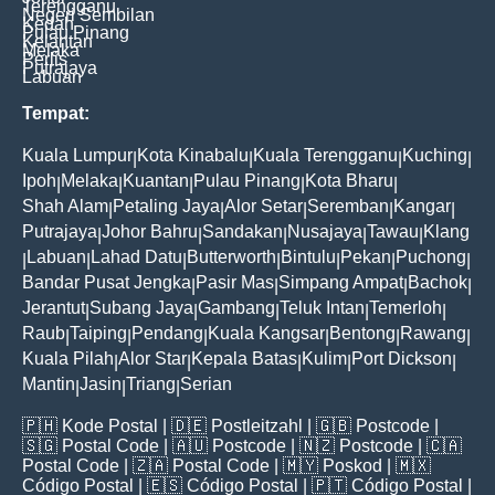
Terengganu
Negeri Sembilan
Kedah
Pulau Pinang
Kelantan
Melaka
Perlis
Putrajaya
Labuan
Tempat:
Kuala Lumpur
Kota Kinabalu
Kuala Terengganu
Kuching
|
|
|
|
Ipoh
Melaka
Kuantan
Pulau Pinang
Kota Bharu
|
|
|
|
|
Shah Alam
Petaling Jaya
Alor Setar
Seremban
Kangar
|
|
|
|
|
Putrajaya
Johor Bahru
Sandakan
Nusajaya
Tawau
Klang
|
|
|
|
|
Labuan
Lahad Datu
Butterworth
Bintulu
Pekan
Puchong
|
|
|
|
|
|
|
Bandar Pusat Jengka
Pasir Mas
Simpang Ampat
Bachok
|
|
|
|
Jerantut
Subang Jaya
Gambang
Teluk Intan
Temerloh
|
|
|
|
|
Raub
Taiping
Pendang
Kuala Kangsar
Bentong
Rawang
|
|
|
|
|
|
Kuala Pilah
Alor Star
Kepala Batas
Kulim
Port Dickson
|
|
|
|
|
Mantin
Jasin
Triang
Serian
|
|
|
🇵🇭
Kode Postal
| 🇩🇪
Postleitzahl
| 🇬🇧
Postcode
|
🇸🇬
Postal Code
| 🇦🇺
Postcode
| 🇳🇿
Postcode
| 🇨🇦
Postal Code
| 🇿🇦
Postal Code
| 🇲🇾
Poskod
| 🇲🇽
Código Postal
| 🇪🇸
Código Postal
| 🇵🇹
Código Postal
|