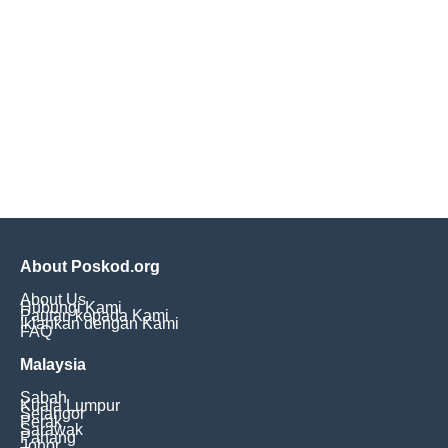
About Poskod.org
About Us
Hubungi Kami
Pautan kepada Kami
Iklankan dengan Kami
FAQ
Malaysia
Sabah
Kuala Lumpur
Selangor
Perak
Sarawak
Pahang
Johor