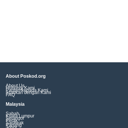
About Poskod.org
About Us
Hubungi Kami
Pautan kepada Kami
Iklankan dengan Kami
FAQ
Malaysia
Sabah
Kuala Lumpur
Selangor
Perak
Sarawak
Pahang
Johor