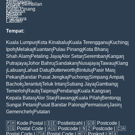
Terengganu
Negeri Sembilan
Kedah
Pulau Pinang
Kelantan
Melaka
Perlis
Putrajaya
Labuan
Tempat:
Kuala Lumpur
Kota Kinabalu
Kuala Terengganu
Kuching
|
|
|
|
Ipoh
Melaka
Kuantan
Pulau Pinang
Kota Bharu
|
|
|
|
|
Shah Alam
Petaling Jaya
Alor Setar
Seremban
Kangar
|
|
|
|
|
Putrajaya
Johor Bahru
Sandakan
Nusajaya
Tawau
Klang
|
|
|
|
|
Labuan
Lahad Datu
Butterworth
Bintulu
Pasir Mas
|
|
|
|
|
|
Pekan
Bandar Pusat Jengka
Puchong
Simpang Ampat
|
|
|
|
Bachok
Jerantut
Teluk Intan
Subang Jaya
Gambang
|
|
|
|
|
Temerloh
Raub
Taiping
Pendang
Kuala Kangsar
|
|
|
|
|
Kepala Batas
Alor Star
Rawang
Kuala Pilah
Bentong
|
|
|
|
|
Sungai Petani
Pusat Bandar Palong
Permaisuri
Jasin
|
|
|
|
Gemencheh
Putatan
|
🇵🇭
Kode Postal
| 🇩🇪
Postleitzahl
| 🇬🇧
Postcode
|
🇸🇬
Postal Code
| 🇦🇺
Postcode
| 🇳🇿
Postcode
| 🇨🇦
Postal Code
| 🇿🇦
Postal Code
| 🇲🇾
Poskod
| 🇲🇽