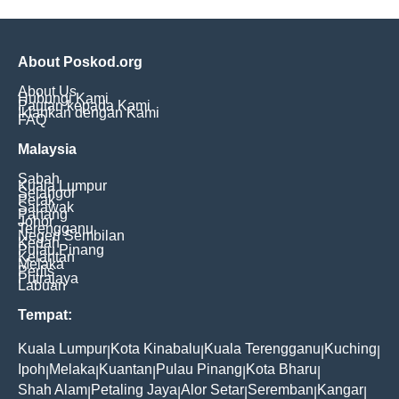
About Poskod.org
About Us
Hubungi Kami
Pautan kepada Kami
Iklankan dengan Kami
FAQ
Malaysia
Sabah
Kuala Lumpur
Selangor
Perak
Sarawak
Pahang
Johor
Terengganu
Negeri Sembilan
Kedah
Pulau Pinang
Kelantan
Melaka
Perlis
Putrajaya
Labuan
Tempat:
Kuala Lumpur
Kota Kinabalu
Kuala Terengganu
Kuching
|
|
|
|
Ipoh
Melaka
Kuantan
Pulau Pinang
Kota Bharu
|
|
|
|
|
Shah Alam
Petaling Jaya
Alor Setar
Seremban
Kangar
|
|
|
|
|