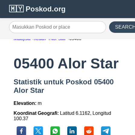
🇲🇾 Poskod.org
SEARC
Masukkan Poskod or place
Malaysia
Kedah
Alor Star
05400
05400 Alor Star
Statistik untuk Poskod 05400
Alor Star
Elevation:
m
Koordinat Geografi:
Latitud 6.1162, Longitud
100.37