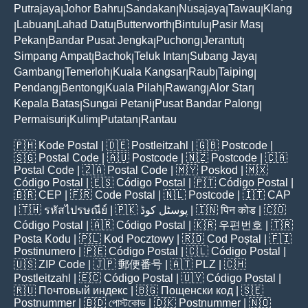
Putrajaya
Johor Bahru
Sandakan
Nusajaya
Tawau
Klang
|
|
|
|
|
Labuan
Lahad Datu
Butterworth
Bintulu
Pasir Mas
|
|
|
|
|
|
Pekan
Bandar Pusat Jengka
Puchong
Jerantut
|
|
|
|
Simpang Ampat
Bachok
Teluk Intan
Subang Jaya
|
|
|
|
Gambang
Temerloh
Kuala Kangsar
Raub
Taiping
|
|
|
|
|
Pendang
Bentong
Kuala Pilah
Rawang
Alor Star
|
|
|
|
|
Kepala Batas
Sungai Petani
Pusat Bandar Palong
|
|
|
Permaisuri
Kulim
Putatan
Rantau
|
|
|
🇵🇭
Kode Postal
| 🇩🇪
Postleitzahl
| 🇬🇧
Postcode
|
🇸🇬
Postal Code
| 🇦🇺
Postcode
| 🇳🇿
Postcode
| 🇨🇦
Postal Code
| 🇿🇦
Postal Code
| 🇲🇾
Poskod
| 🇲🇽
Código Postal
| 🇪🇸
Código Postal
| 🇵🇹
Código Postal
|
🇧🇷
CEP
| 🇫🇷
Code Postal
| 🇳🇱
Postcode
| 🇮🇹
CAP
| 🇹🇭
รหัสไปรษณีย์
| 🇵🇰
پوسٹل کوڈ
| 🇮🇳
पिन कोड
| 🇨🇴
Código Postal
| 🇦🇷
Código Postal
| 🇰🇷
우편번호
| 🇹🇷
Posta Kodu
| 🇵🇱
Kod Pocztowy
| 🇷🇴
Cod Poștal
| 🇫🇮
Postinumero
| 🇵🇪
Código Postal
| 🇨🇱
Código Postal
|
🇺🇸
ZIP Code
| 🇯🇵
郵便番号
| 🇦🇹
PLZ
| 🇨🇭
Postleitzahl
| 🇪🇨
Código Postal
| 🇺🇾
Código Postal
|
🇷🇺
Почтовый индекс
| 🇧🇬
Пощенски код
| 🇸🇪
Postnummer
| 🇧🇩
পোস্টকোড
| 🇩🇰
Postnummer
| 🇳🇴