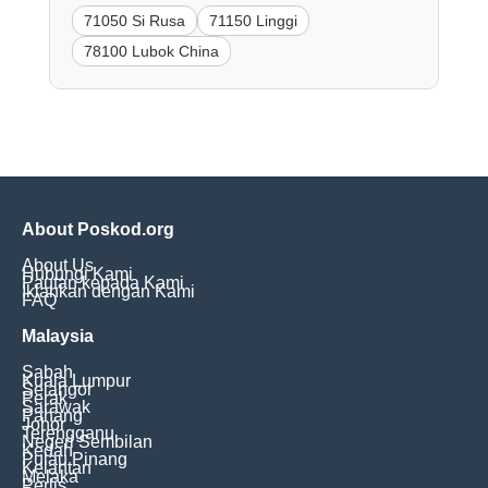
71050 Si Rusa
71150 Linggi
78100 Lubok China
About Poskod.org
About Us
Hubungi Kami
Pautan kepada Kami
Iklankan dengan Kami
FAQ
Malaysia
Sabah
Kuala Lumpur
Selangor
Perak
Sarawak
Pahang
Johor
Terengganu
Negeri Sembilan
Kedah
Pulau Pinang
Kelantan
Melaka
Perlis