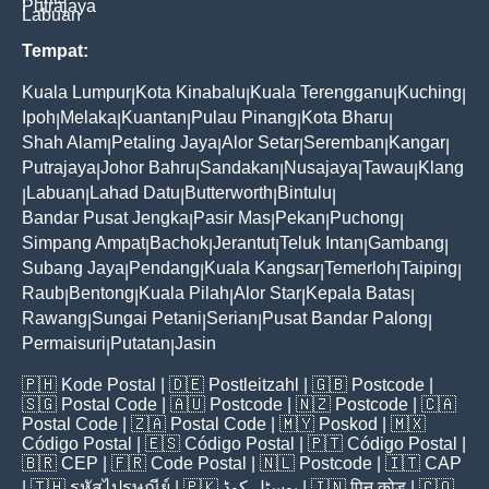
Putrajaya
Labuan
Tempat:
Kuala Lumpur
Kota Kinabalu
Kuala Terengganu
Kuching
|
|
|
|
Ipoh
Melaka
Kuantan
Pulau Pinang
Kota Bharu
|
|
|
|
|
Shah Alam
Petaling Jaya
Alor Setar
Seremban
Kangar
|
|
|
|
|
Putrajaya
Johor Bahru
Sandakan
Nusajaya
Tawau
Klang
|
|
|
|
|
Labuan
Lahad Datu
Butterworth
Bintulu
|
|
|
|
|
Bandar Pusat Jengka
Pasir Mas
Pekan
Puchong
|
|
|
|
Simpang Ampat
Bachok
Jerantut
Teluk Intan
Gambang
|
|
|
|
|
Subang Jaya
Pendang
Kuala Kangsar
Temerloh
Taiping
|
|
|
|
|
Raub
Bentong
Kuala Pilah
Alor Star
Kepala Batas
|
|
|
|
|
Rawang
Sungai Petani
Serian
Pusat Bandar Palong
|
|
|
|
Permaisuri
Putatan
Jasin
|
|
🇵🇭
Kode Postal
| 🇩🇪
Postleitzahl
| 🇬🇧
Postcode
|
🇸🇬
Postal Code
| 🇦🇺
Postcode
| 🇳🇿
Postcode
| 🇨🇦
Postal Code
| 🇿🇦
Postal Code
| 🇲🇾
Poskod
| 🇲🇽
Código Postal
| 🇪🇸
Código Postal
| 🇵🇹
Código Postal
|
🇧🇷
CEP
| 🇫🇷
Code Postal
| 🇳🇱
Postcode
| 🇮🇹
CAP
| 🇹🇭
รหัสไปรษณีย์
| 🇵🇰
پوسٹل کوڈ
| 🇮🇳
पिन कोड
| 🇨🇴