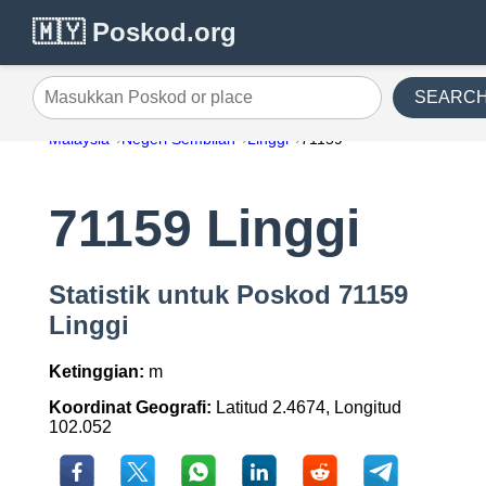
🇲🇾 Poskod.org
SEARC
Masukkan Poskod or place
Malaysia
Negeri Sembilan
Linggi
71159
71159 Linggi
Statistik untuk Poskod 71159
Linggi
Ketinggian:
m
Koordinat Geografi:
Latitud 2.4674, Longitud
102.052