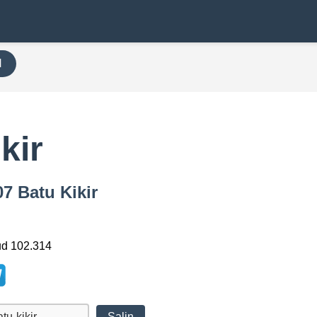
H
kir
7 Batu Kikir
ud 102.314
Salin