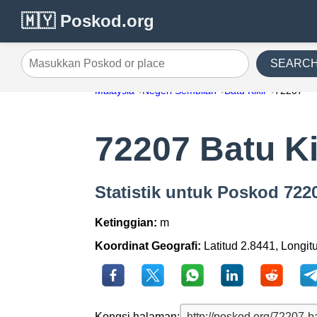
🇲🇾 Poskod.org
SEARC
Masukkan Poskod or place
Malaysia
Negeri Sembilan
Batu Kikir
72207
72207 Batu Ki
Statistik untuk Poskod 7220
Ketinggian:
m
Koordinat Geografi:
Latitud 2.8441, Longit
Kongsi halaman: