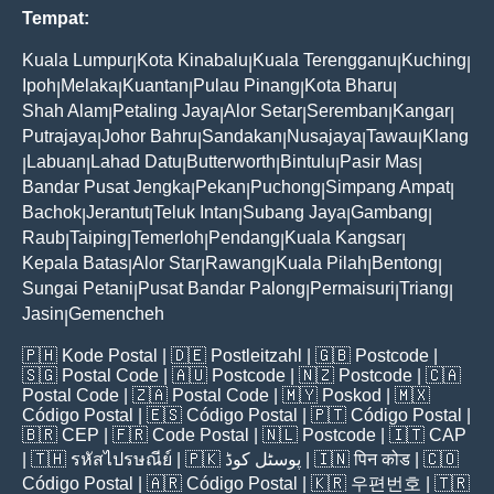
Tempat:
Kuala Lumpur
Kota Kinabalu
Kuala Terengganu
Kuching
|
|
|
|
Ipoh
Melaka
Kuantan
Pulau Pinang
Kota Bharu
|
|
|
|
|
Shah Alam
Petaling Jaya
Alor Setar
Seremban
Kangar
|
|
|
|
|
Putrajaya
Johor Bahru
Sandakan
Nusajaya
Tawau
Klang
|
|
|
|
|
Labuan
Lahad Datu
Butterworth
Bintulu
Pasir Mas
|
|
|
|
|
|
Bandar Pusat Jengka
Pekan
Puchong
Simpang Ampat
|
|
|
|
Bachok
Jerantut
Teluk Intan
Subang Jaya
Gambang
|
|
|
|
|
Raub
Taiping
Temerloh
Pendang
Kuala Kangsar
|
|
|
|
|
Kepala Batas
Alor Star
Rawang
Kuala Pilah
Bentong
|
|
|
|
|
Sungai Petani
Pusat Bandar Palong
Permaisuri
Triang
|
|
|
|
Jasin
Gemencheh
|
🇵🇭
Kode Postal
| 🇩🇪
Postleitzahl
| 🇬🇧
Postcode
|
🇸🇬
Postal Code
| 🇦🇺
Postcode
| 🇳🇿
Postcode
| 🇨🇦
Postal Code
| 🇿🇦
Postal Code
| 🇲🇾
Poskod
| 🇲🇽
Código Postal
| 🇪🇸
Código Postal
| 🇵🇹
Código Postal
|
🇧🇷
CEP
| 🇫🇷
Code Postal
| 🇳🇱
Postcode
| 🇮🇹
CAP
| 🇹🇭
รหัสไปรษณีย์
| 🇵🇰
پوسٹل کوڈ
| 🇮🇳
पिन कोड
| 🇨🇴
Código Postal
| 🇦🇷
Código Postal
| 🇰🇷
우편번호
| 🇹🇷