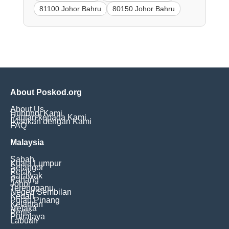
81100 Johor Bahru
80150 Johor Bahru
About Poskod.org
About Us
Hubungi Kami
Pautan kepada Kami
Iklankan dengan Kami
FAQ
Malaysia
Sabah
Kuala Lumpur
Selangor
Perak
Sarawak
Pahang
Johor
Terengganu
Negeri Sembilan
Kedah
Pulau Pinang
Kelantan
Melaka
Perlis
Putrajaya
Labuan