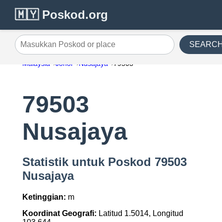
🇲🇾 Poskod.org
SEARC
Masukkan Poskod or place
Malaysia
Johor
Nusajaya
79503
79503
Nusajaya
Statistik untuk Poskod 79503
Nusajaya
Ketinggian:
m
Koordinat Geografi:
Latitud 1.5014, Longitud