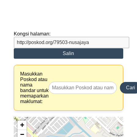
Kongsi halaman:
Salin
Masukkan
Poskod atau
nama
Cari
bandar untuk
memaparkan
maklumat:
+
−