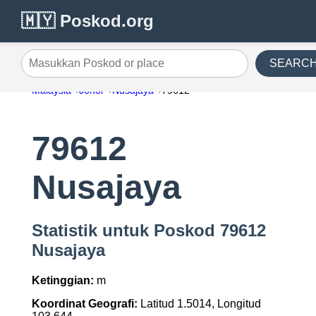
🇲🇾 Poskod.org
SEARC
Masukkan Poskod or place
Malaysia
Johor
Nusajaya
79612
79612
Nusajaya
Statistik untuk Poskod 79612
Nusajaya
Ketinggian:
m
Koordinat Geografi:
Latitud 1.5014, Longitud