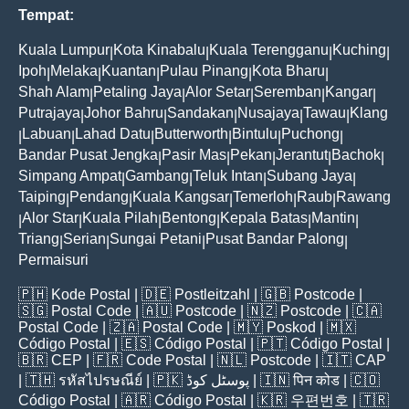
Tempat:
Kuala Lumpur
Kota Kinabalu
Kuala Terengganu
Kuching
|
|
|
|
Ipoh
Melaka
Kuantan
Pulau Pinang
Kota Bharu
|
|
|
|
|
Shah Alam
Petaling Jaya
Alor Setar
Seremban
Kangar
|
|
|
|
|
Putrajaya
Johor Bahru
Sandakan
Nusajaya
Tawau
Klang
|
|
|
|
|
Labuan
Lahad Datu
Butterworth
Bintulu
Puchong
|
|
|
|
|
|
Bandar Pusat Jengka
Pasir Mas
Pekan
Jerantut
Bachok
|
|
|
|
|
Simpang Ampat
Gambang
Teluk Intan
Subang Jaya
|
|
|
|
Taiping
Pendang
Kuala Kangsar
Temerloh
Raub
Rawang
|
|
|
|
|
Alor Star
Kuala Pilah
Bentong
Kepala Batas
Mantin
|
|
|
|
|
|
Triang
Serian
Sungai Petani
Pusat Bandar Palong
|
|
|
|
Permaisuri
🇵🇭
Kode Postal
| 🇩🇪
Postleitzahl
| 🇬🇧
Postcode
|
🇸🇬
Postal Code
| 🇦🇺
Postcode
| 🇳🇿
Postcode
| 🇨🇦
Postal Code
| 🇿🇦
Postal Code
| 🇲🇾
Poskod
| 🇲🇽
Código Postal
| 🇪🇸
Código Postal
| 🇵🇹
Código Postal
|
🇧🇷
CEP
| 🇫🇷
Code Postal
| 🇳🇱
Postcode
| 🇮🇹
CAP
| 🇹🇭
รหัสไปรษณีย์
| 🇵🇰
پوسٹل کوڈ
| 🇮🇳
पिन कोड
| 🇨🇴
Código Postal
| 🇦🇷
Código Postal
| 🇰🇷
우편번호
| 🇹🇷