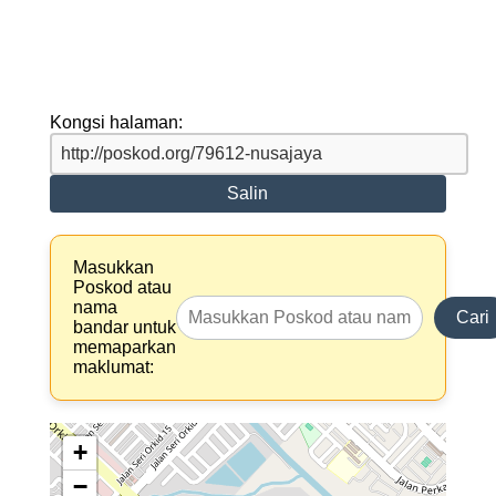
Kongsi halaman:
Salin
Masukkan
Poskod atau
nama
Cari
bandar untuk
memaparkan
maklumat:
+
−