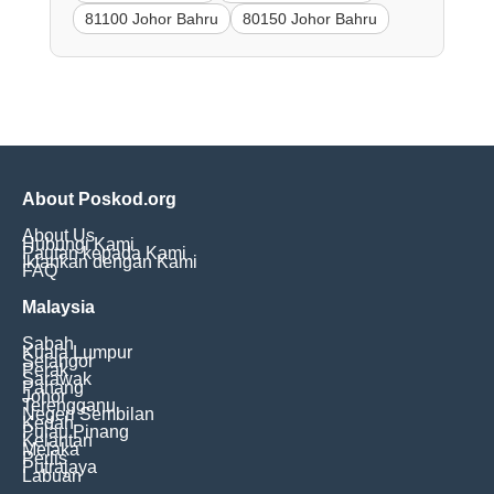
81100 Johor Bahru
80150 Johor Bahru
About Poskod.org
About Us
Hubungi Kami
Pautan kepada Kami
Iklankan dengan Kami
FAQ
Malaysia
Sabah
Kuala Lumpur
Selangor
Perak
Sarawak
Pahang
Johor
Terengganu
Negeri Sembilan
Kedah
Pulau Pinang
Kelantan
Melaka
Perlis
Putrajaya
Labuan