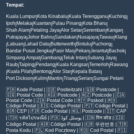
Tempat:
Kuala Lumpur
Kota Kinabalu
Kuala Terengganu
Kuching
|
|
|
|
Ipoh
Melaka
Kuantan
Pulau Pinang
Kota Bharu
|
|
|
|
|
Shah Alam
Petaling Jaya
Alor Setar
Seremban
Kangar
|
|
|
|
|
Putrajaya
Johor Bahru
Sandakan
Nusajaya
Tawau
Klang
|
|
|
|
|
Labuan
Lahad Datu
Butterworth
Bintulu
Puchong
|
|
|
|
|
|
Bandar Pusat Jengka
Pasir Mas
Pekan
Jerantut
Bachok
|
|
|
|
|
Simpang Ampat
Gambang
Teluk Intan
Subang Jaya
|
|
|
|
Raub
Taiping
Pendang
Kuala Kangsar
Temerloh
Rawang
|
|
|
|
|
Kuala Pilah
Bentong
Alor Star
Kepala Batas
|
|
|
|
|
Port Dickson
Kulim
Mantin
Triang
Serian
Sungai Petani
|
|
|
|
|
🇵🇭
Kode Postal
| 🇩🇪
Postleitzahl
| 🇬🇧
Postcode
|
🇸🇬
Postal Code
| 🇦🇺
Postcode
| 🇳🇿
Postcode
| 🇨🇦
Postal Code
| 🇿🇦
Postal Code
| 🇲🇾
Poskod
| 🇲🇽
Código Postal
| 🇪🇸
Código Postal
| 🇵🇹
Código Postal
|
🇧🇷
CEP
| 🇫🇷
Code Postal
| 🇳🇱
Postcode
| 🇮🇹
CAP
| 🇹🇭
รหัสไปรษณีย์
| 🇵🇰
پوسٹل کوڈ
| 🇮🇳
पिन कोड
| 🇨🇴
Código Postal
| 🇦🇷
Código Postal
| 🇰🇷
우편번호
| 🇹🇷
Posta Kodu
| 🇵🇱
Kod Pocztowy
| 🇷🇴
Cod Poștal
| 🇫🇮