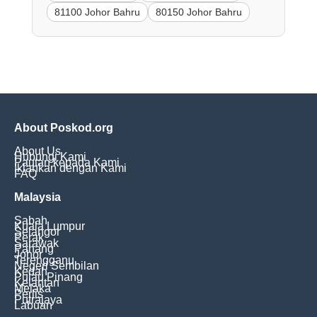
81100 Johor Bahru
80150 Johor Bahru
About Poskod.org
About Us
Hubungi Kami
Pautan kepada Kami
Iklankan dengan Kami
FAQ
Malaysia
Sabah
Kuala Lumpur
Selangor
Perak
Sarawak
Pahang
Johor
Terengganu
Negeri Sembilan
Kedah
Pulau Pinang
Kelantan
Melaka
Perlis
Putrajaya
Labuan