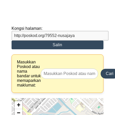
Kongsi halaman:
Salin
Masukkan
Poskod atau
nama
Cari
bandar untuk
memaparkan
maklumat:
+
−