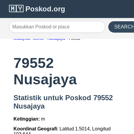
🇲🇾 Poskod.org
SEARC
Masukkan Poskod or place
Malaysia
Johor
Nusajaya
79552
79552
Nusajaya
Statistik untuk Poskod 79552
Nusajaya
Ketinggian:
m
Koordinat Geografi:
Latitud 1.5014, Longitud