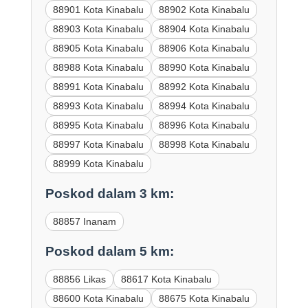
88901 Kota Kinabalu
88902 Kota Kinabalu
88903 Kota Kinabalu
88904 Kota Kinabalu
88905 Kota Kinabalu
88906 Kota Kinabalu
88988 Kota Kinabalu
88990 Kota Kinabalu
88991 Kota Kinabalu
88992 Kota Kinabalu
88993 Kota Kinabalu
88994 Kota Kinabalu
88995 Kota Kinabalu
88996 Kota Kinabalu
88997 Kota Kinabalu
88998 Kota Kinabalu
88999 Kota Kinabalu
Poskod dalam 3 km:
88857 Inanam
Poskod dalam 5 km:
88856 Likas
88617 Kota Kinabalu
88600 Kota Kinabalu
88675 Kota Kinabalu