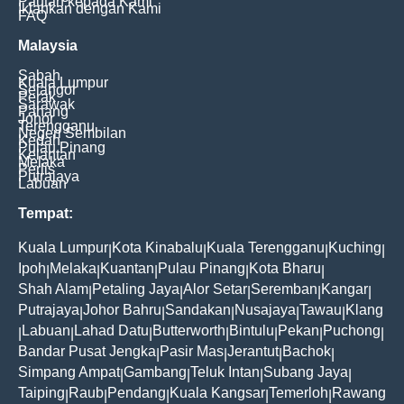
Pautan kepada Kami
Iklankan dengan Kami
FAQ
Malaysia
Sabah
Kuala Lumpur
Selangor
Perak
Sarawak
Pahang
Johor
Terengganu
Negeri Sembilan
Kedah
Pulau Pinang
Kelantan
Melaka
Perlis
Putrajaya
Labuan
Tempat:
Kuala Lumpur
Kota Kinabalu
Kuala Terengganu
Kuching
|
|
|
|
Ipoh
Melaka
Kuantan
Pulau Pinang
Kota Bharu
|
|
|
|
|
Shah Alam
Petaling Jaya
Alor Setar
Seremban
Kangar
|
|
|
|
|
Putrajaya
Johor Bahru
Sandakan
Nusajaya
Tawau
Klang
|
|
|
|
|
Labuan
Lahad Datu
Butterworth
Bintulu
Pekan
Puchong
|
|
|
|
|
|
|
Bandar Pusat Jengka
Pasir Mas
Jerantut
Bachok
|
|
|
|
Simpang Ampat
Gambang
Teluk Intan
Subang Jaya
|
|
|
|
Taiping
Raub
Pendang
Kuala Kangsar
Temerloh
Rawang
|
|
|
|
|