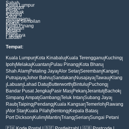
Sabah
Kuala Lumpur
Selangor
Perak
Sarawak
Pahang
Johor
Terengganu
Negeri Sembilan
Kedah
Pulau Pinang
Kelantan
Melaka
Perlis
Putrajaya
Labuan
Tempat:
Kuala Lumpur
Kota Kinabalu
Kuala Terengganu
Kuching
|
|
|
|
Ipoh
Melaka
Kuantan
Pulau Pinang
Kota Bharu
|
|
|
|
|
Shah Alam
Petaling Jaya
Alor Setar
Seremban
Kangar
|
|
|
|
|
Putrajaya
Johor Bahru
Sandakan
Nusajaya
Tawau
Klang
|
|
|
|
|
Labuan
Lahad Datu
Butterworth
Bintulu
Puchong
|
|
|
|
|
|
Bandar Pusat Jengka
Pasir Mas
Pekan
Jerantut
Bachok
|
|
|
|
|
Simpang Ampat
Gambang
Teluk Intan
Subang Jaya
|
|
|
|
Raub
Taiping
Pendang
Kuala Kangsar
Temerloh
Rawang
|
|
|
|
|
Alor Star
Kuala Pilah
Bentong
Kepala Batas
|
|
|
|
|
Port Dickson
Kulim
Mantin
Triang
Serian
Sungai Petani
|
|
|
|
|
🇵🇭
Kode Postal
| 🇩🇪
Postleitzahl
| 🇬🇧
Postcode
|