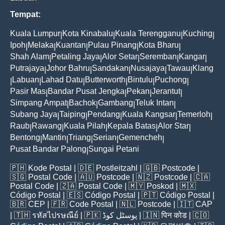
Tempat:
Kuala Lumpur
Kota Kinabalu
Kuala Terengganu
Kuching
|
|
|
|
Ipoh
Melaka
Kuantan
Pulau Pinang
Kota Bharu
|
|
|
|
|
Shah Alam
Petaling Jaya
Alor Setar
Seremban
Kangar
|
|
|
|
|
Putrajaya
Johor Bahru
Sandakan
Nusajaya
Tawau
Klang
|
|
|
|
|
Labuan
Lahad Datu
Butterworth
Bintulu
Puchong
|
|
|
|
|
|
Pasir Mas
Bandar Pusat Jengka
Pekan
Jerantut
|
|
|
|
Simpang Ampat
Bachok
Gambang
Teluk Intan
|
|
|
|
Subang Jaya
Taiping
Pendang
Kuala Kangsar
Temerloh
|
|
|
|
|
Raub
Rawang
Kuala Pilah
Kepala Batas
Alor Star
|
|
|
|
|
Bentong
Mantin
Triang
Serian
Gemencheh
|
|
|
|
|
Pusat Bandar Palong
Sungai Petani
|
🇵🇭
Kode Postal
| 🇩🇪
Postleitzahl
| 🇬🇧
Postcode
|
🇸🇬
Postal Code
| 🇦🇺
Postcode
| 🇳🇿
Postcode
| 🇨🇦
Postal Code
| 🇿🇦
Postal Code
| 🇲🇾
Poskod
| 🇲🇽
Código Postal
| 🇪🇸
Código Postal
| 🇵🇹
Código Postal
|
🇧🇷
CEP
| 🇫🇷
Code Postal
| 🇳🇱
Postcode
| 🇮🇹
CAP
| 🇹🇭
รหัสไปรษณีย์
| 🇵🇰
پوسٹل کوڈ
| 🇮🇳
पिन कोड
| 🇨🇴