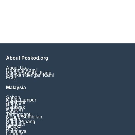
About Poskod.org
About Us
Hubungi Kami
Pautan kepada Kami
Iklankan dengan Kami
FAQ
Malaysia
Sabah
Kuala Lumpur
Selangor
Perak
Sarawak
Pahang
Johor
Terengganu
Negeri Sembilan
Kedah
Pulau Pinang
Kelantan
Melaka
Perlis
Putrajaya
Labuan