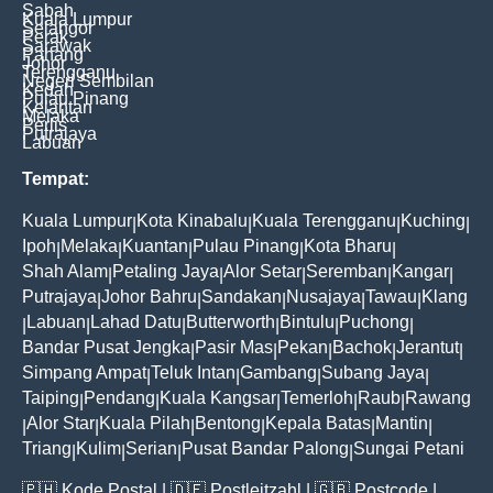
Sabah
Kuala Lumpur
Selangor
Perak
Sarawak
Pahang
Johor
Terengganu
Negeri Sembilan
Kedah
Pulau Pinang
Kelantan
Melaka
Perlis
Putrajaya
Labuan
Tempat:
Kuala Lumpur
Kota Kinabalu
Kuala Terengganu
Kuching
|
|
|
|
Ipoh
Melaka
Kuantan
Pulau Pinang
Kota Bharu
|
|
|
|
|
Shah Alam
Petaling Jaya
Alor Setar
Seremban
Kangar
|
|
|
|
|
Putrajaya
Johor Bahru
Sandakan
Nusajaya
Tawau
Klang
|
|
|
|
|
Labuan
Lahad Datu
Butterworth
Bintulu
Puchong
|
|
|
|
|
|
Bandar Pusat Jengka
Pasir Mas
Pekan
Bachok
Jerantut
|
|
|
|
|
Simpang Ampat
Teluk Intan
Gambang
Subang Jaya
|
|
|
|
Taiping
Pendang
Kuala Kangsar
Temerloh
Raub
Rawang
|
|
|
|
|
Alor Star
Kuala Pilah
Bentong
Kepala Batas
Mantin
|
|
|
|
|
|
Triang
Kulim
Serian
Pusat Bandar Palong
Sungai Petani
|
|
|
|
🇵🇭
Kode Postal
| 🇩🇪
Postleitzahl
| 🇬🇧
Postcode
|