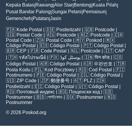
Kepala Batas
Rawang
Alor Star
Bentong
Kuala Pilah
|
|
|
|
|
Pusat Bandar Palong
Sungai Petani
Permaisuri
|
|
|
Gemencheh
Putatan
Jasin
|
|
🇵🇭
Kode Postal
| 🇩🇪
Postleitzahl
| 🇬🇧
Postcode
|
🇸🇬
Postal Code
| 🇦🇺
Postcode
| 🇳🇿
Postcode
| 🇨🇦
Postal Code
| 🇿🇦
Postal Code
| 🇲🇾
Poskod
| 🇲🇽
Código Postal
| 🇪🇸
Código Postal
| 🇵🇹
Código Postal
|
🇧🇷
CEP
| 🇫🇷
Code Postal
| 🇳🇱
Postcode
| 🇮🇹
CAP
| 🇹🇭
รหัสไปรษณีย์
| 🇵🇰
پوسٹل کوڈ
| 🇮🇳
पिन कोड
| 🇨🇴
Código Postal
| 🇦🇷
Código Postal
| 🇰🇷
우편번호
| 🇹🇷
Posta Kodu
| 🇵🇱
Kod Pocztowy
| 🇷🇴
Cod Poștal
| 🇫🇮
Postinumero
| 🇵🇪
Código Postal
| 🇨🇱
Código Postal
|
🇺🇸
ZIP Code
| 🇯🇵
郵便番号
| 🇦🇹
PLZ
| 🇨🇭
Postleitzahl
| 🇪🇨
Código Postal
| 🇺🇾
Código Postal
|
🇷🇺
Почтовый индекс
| 🇧🇬
Пощенски код
| 🇸🇪
Postnummer
| 🇧🇩
পোস্টকোড
| 🇩🇰
Postnummer
| 🇳🇴
Postnummer
© 2026 Poskod.org