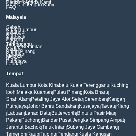
Pautan kepada Kami
Iklankan dengan Kami
FAQ
Malaysia
Sabah
Kuala Lumpur
Selangor
Perak
Sarawak
Pahang
Johor
Terengganu
Negeri Sembilan
Kedah
Pulau Pinang
Kelantan
Melaka
Perlis
Putrajaya
Labuan
Tempat:
Kuala Lumpur
Kota Kinabalu
Kuala Terengganu
Kuching
|
|
|
|
Ipoh
Melaka
Kuantan
Pulau Pinang
Kota Bharu
|
|
|
|
|
Shah Alam
Petaling Jaya
Alor Setar
Seremban
Kangar
|
|
|
|
|
Putrajaya
Johor Bahru
Sandakan
Nusajaya
Tawau
Klang
|
|
|
|
|
Labuan
Lahad Datu
Butterworth
Bintulu
Pasir Mas
|
|
|
|
|
|
Pekan
Puchong
Bandar Pusat Jengka
Simpang Ampat
|
|
|
|
Jerantut
Bachok
Teluk Intan
Subang Jaya
Gambang
|
|
|
|
|
Temerloh
Raub
Taiping
Pendang
Kuala Kangsar
|
|
|
|
|