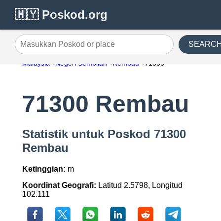
🇲🇾 Poskod.org
SEARC
Masukkan Poskod or place
Malaysia
Negeri Sembilan
Rembau
71300
71300 Rembau
Statistik untuk Poskod 71300
Rembau
Ketinggian:
m
Koordinat Geografi:
Latitud 2.5798, Longitud
102.111